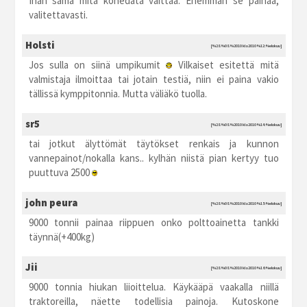
Ihan sama mitä konedata väittää. Enemmän se painaa,
valitettavasti.
Holsti
[%28.%08.%2010 kla2010 %12:%elokuu]
Jos sulla on siinä umpikumit
Vilkaiset esitettä mitä
valmistaja ilmoittaa tai jotain testiä, niin ei paina vakio
tällissä kymppitonnia. Mutta väliäkö tuolla.
sr5
[%28.%08.%2010 kla2010 %14:%elokuu]
tai jotkut älyttömät täytökset renkais ja kunnon
vannepainot/nokalla kans.. kylhän niistä pian kertyy tuo
puuttuva 2500
john peura
[%28.%08.%2010 kla2010 %15:%elokuu]
9000 tonnii painaa riippuen onko polttoainetta tankki
täynnä(+400kg)
Jii
[%28.%08.%2010 kla2010 %16:%elokuu]
9000 tonnia hiukan liioittelua. Käykääpä vaakalla niillä
traktoreilla, näette todellisia painoja. Kutoskone