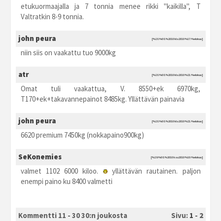
etukuormaajalla ja 7 tonnia menee rikki "kaikilla", T
Valtratkin 8-9 tonnia.
john peura
[%28.%08.%2010 kla2010 %17:%elokuu]
niin siis on vaakattu tuo 9000kg
atr
[%28.%08.%2010 kla2010 %21:%elokuu]
Omat tuli vaakattua, V. 8550+ek 6970kg,
T170+ek+takavannepainot 8485kg. Yllättävän painavia
john peura
[%28.%08.%2010 kla2010 %21:%elokuu]
6620 premium 7450kg (nokkapaino900kg)
SeKonemies
[%29.%08.%2010 ksu2010 %10:%elokuu]
valmet 1102 6000 kiloo.
yllättävän rautainen. paljon
enempi paino ku 8400 valmetti
Kommentti 11 - 30 30:n joukosta
Sivu:
1
-
2