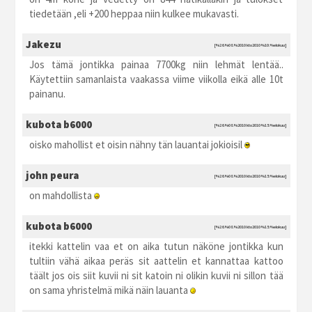
tiedetään ,eli +200 heppaa niin kulkee mukavasti.
Jakezu
[%26.%08.%2010 kto2010 %10:%elokuu]
Jos tämä jontikka painaa 7700kg niin lehmät lentää..
Käytettiin samanlaista vaakassa viime viikolla eikä alle 10t
painanu.
kubota b6000
[%26.%08.%2010 kto2010 %15:%elokuu]
oisko mahollist et oisin nähny tän lauantai jokioisil
john peura
[%26.%08.%2010 kto2010 %15:%elokuu]
on mahdollista
kubota b6000
[%26.%08.%2010 kto2010 %15:%elokuu]
itekki kattelin vaa et on aika tutun näköne jontikka kun
tultiin vähä aikaa peräs sit aattelin et kannattaa kattoo
täält jos ois siit kuvii ni sit katoin ni olikin kuvii ni sillon tää
on sama yhristelmä mikä näin lauanta