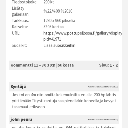
Tiedostokoko:
290 kt
Lisätty
%22.%08.%2010
galleriaan:
Tarkkuus:
1280 x 960 pikseliä
Katseltu:
5395 kertaa
URL:
https://www.pottupellossa.fi/gallery/displayim
pid=41971
Suosikit:
Lisää suosikkeihin
Kommentti 11 - 30 30:n joukosta
Sivu:
1
-
2
Kyntäjä
[%25.%08.%2010 kke2010 %06:%elokuu]
Jos toi on 4m niin omilta kokemuksilta en alle 200 hp lähtis
yrittämään.Titysti rantuja saa pienelläkin koneella,ja kevyet
tasamaat erikseen.
john peura
[%25.%08.%2010 kke2010 %08:%elokuu]
on 4m kone ja vedetty on 844 natikallakin ja tulokset