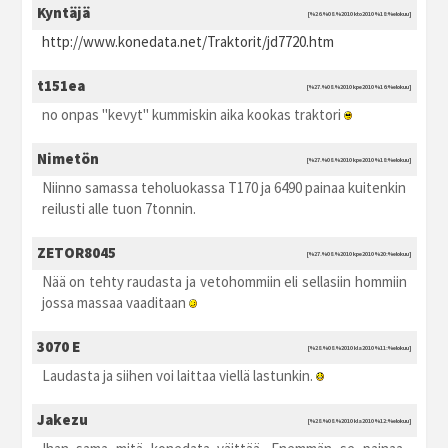
Kyntäjä
[%26.%08.%2010 kto2010 %18:%elokuu]
http://www.konedata.net/Traktorit/jd7720.htm
t151ea
[%27.%08.%2010 kpe2010 %16:%elokuu]
no onpas "kevyt" kummiskin aika kookas traktori
Nimetön
[%27.%08.%2010 kpe2010 %18:%elokuu]
Niinno samassa teholuokassa T170 ja 6490 painaa kuitenkin
reilusti alle tuon 7tonnin.
ZETOR8045
[%27.%08.%2010 kpe2010 %20:%elokuu]
Nää on tehty raudasta ja vetohommiin eli sellasiin hommiin
jossa massaa vaaditaan
3070 E
[%28.%08.%2010 kla2010 %11:%elokuu]
Laudasta ja siihen voi laittaa viellä lastunkin.
Jakezu
[%28.%08.%2010 kla2010 %12:%elokuu]