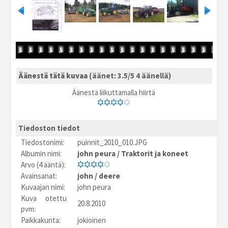
Äänestä tätä kuvaa
(äänet: 3.5/5 4 äänellä)
Äänestä liikuttamalla hiirtä
Tiedoston tiedot
Tiedostonimi:
puinnit_2010_010.JPG
Albumin nimi:
john peura
/
Traktorit ja koneet
Arvo (4 ääntä):
Avainsanat:
john
/
deere
Kuvaajan nimi:
john peura
Kuva otettu
20.8.2010
pvm:
Paikkakunta:
jokioinen