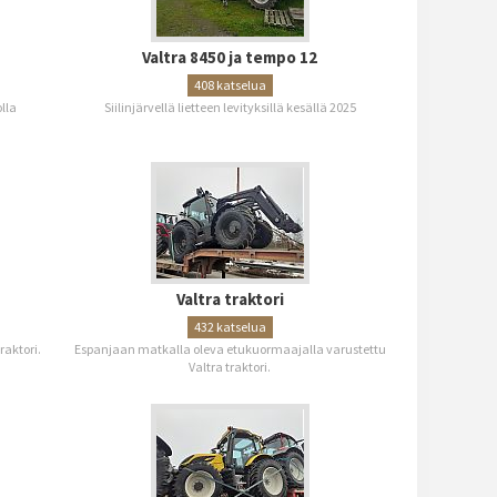
Valtra 8450 ja tempo 12
408 katselua
lla
Siilinjärvellä lietteen levityksillä kesällä 2025
Valtra traktori
432 katselua
raktori.
Espanjaan matkalla oleva etukuormaajalla varustettu
Valtra traktori.