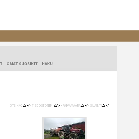
T
OMAT SUOSIKIT
HAKU
OTSIKKO
•
TIEDOSTONIMI
•
PÄIVÄMÄÄRÄ
•
SIJAINTI