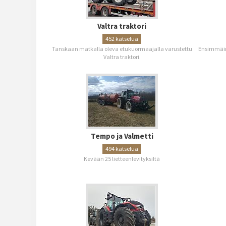
Valtra traktori
452 katselua
Tanskaan matkalla oleva etukuormaajalla varustettu
Ensimmäine
Valtra traktori.
Tempo ja Valmetti
494 katselua
Kevään 25 lietteenlevityksiltä