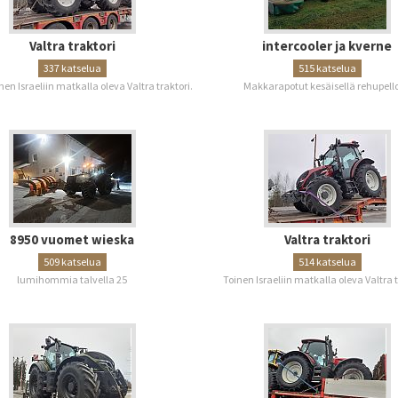
Valtra traktori
intercooler ja kverne
337 katselua
515 katselua
n Israeliin matkalla oleva Valtra traktori.
Makkarapotut kesäisellä rehupello
8950 vuomet wieska
Valtra traktori
509 katselua
514 katselua
lumihommia talvella 25
Toinen Israeliin matkalla oleva Valtra t