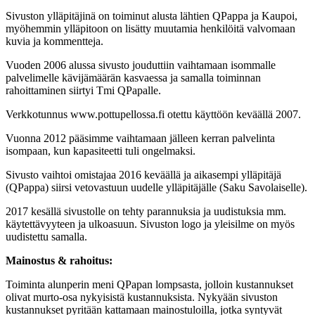
Sivuston ylläpitäjinä on toiminut alusta lähtien QPappa ja Kaupoi,
myöhemmin ylläpitoon on lisätty muutamia henkilöitä valvomaan
kuvia ja kommentteja.
Vuoden 2006 alussa sivusto jouduttiin vaihtamaan isommalle
palvelimelle kävijämäärän kasvaessa ja samalla toiminnan
rahoittaminen siirtyi Tmi QPapalle.
Verkkotunnus www.pottupellossa.fi otettu käyttöön keväällä 2007.
Vuonna 2012 pääsimme vaihtamaan jälleen kerran palvelinta
isompaan, kun kapasiteetti tuli ongelmaksi.
Sivusto vaihtoi omistajaa 2016 keväällä ja aikasempi ylläpitäjä
(QPappa) siirsi vetovastuun uudelle ylläpitäjälle (Saku Savolaiselle).
2017 kesällä sivustolle on tehty parannuksia ja uudistuksia mm.
käytettävyyteen ja ulkoasuun. Sivuston logo ja yleisilme on myös
uudistettu samalla.
Mainostus & rahoitus:
Toiminta alunperin meni QPapan lompsasta, jolloin kustannukset
olivat murto-osa nykyisistä kustannuksista. Nykyään sivuston
kustannukset pyritään kattamaan mainostuloilla, jotka syntyvät