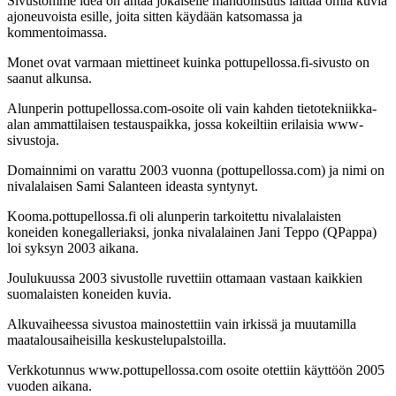
Sivustomme idea on antaa jokaiselle mahdollisuus laittaa omia kuvia
ajoneuvoista esille, joita sitten käydään katsomassa ja
kommentoimassa.
Monet ovat varmaan miettineet kuinka pottupellossa.fi-sivusto on
saanut alkunsa.
Alunperin pottupellossa.com-osoite oli vain kahden tietotekniikka-
alan ammattilaisen testauspaikka, jossa kokeiltiin erilaisia www-
sivustoja.
Domainnimi on varattu 2003 vuonna (pottupellossa.com) ja nimi on
nivalalaisen Sami Salanteen ideasta syntynyt.
Kooma.pottupellossa.fi oli alunperin tarkoitettu nivalalaisten
koneiden konegalleriaksi, jonka nivalalainen Jani Teppo (QPappa)
loi syksyn 2003 aikana.
Joulukuussa 2003 sivustolle ruvettiin ottamaan vastaan kaikkien
suomalaisten koneiden kuvia.
Alkuvaiheessa sivustoa mainostettiin vain irkissä ja muutamilla
maatalousaiheisilla keskustelupalstoilla.
Verkkotunnus www.pottupellossa.com osoite otettiin käyttöön 2005
vuoden aikana.