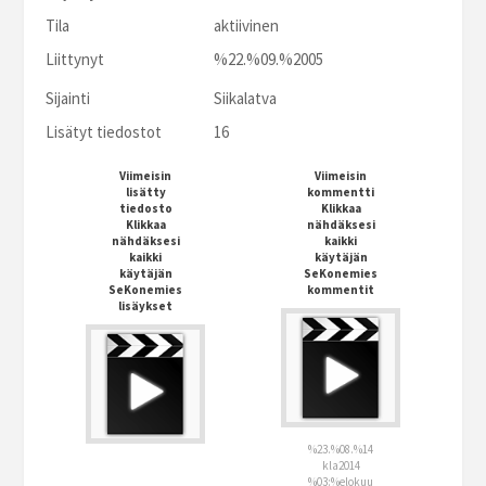
Tila
aktiivinen
Liittynyt
%22.%09.%2005
Sijainti
Siikalatva
Lisätyt tiedostot
16
Viimeisin
Viimeisin
lisätty
kommentti
tiedosto
Klikkaa
Klikkaa
nähdäksesi
nähdäksesi
kaikki
kaikki
käytäjän
käytäjän
SeKonemies
SeKonemies
kommentit
lisäykset
%23.%08.%14
kla2014
%03:%elokuu