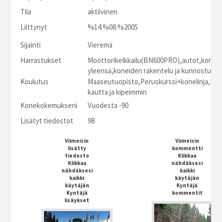
Tila
aktiivinen
Liittynyt
%14.%08.%2005
Sijainti
Vieremä
Harrastukset
Moottorikelkkailu(BN600PRO),autot,konee
yleensä,koneiden rakentelu ja kunnostus
Koulutus
Maaseutuopisto,Peruskurssi+konelinja,Ka
kautta ja kipeimmin
Konekokemukseni
Vuodesta -90
Lisätyt tiedostot
98
Viimeisin
Viimeisin
lisätty
kommentti
tiedosto
Klikkaa
Klikkaa
nähdäksesi
nähdäksesi
kaikki
kaikki
käytäjän
käytäjän
Kyntäjä
Kyntäjä
kommentit
lisäykset