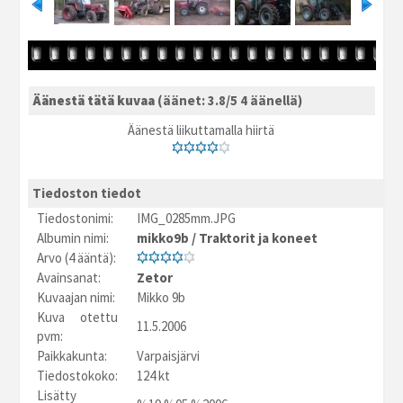
Äänestä tätä kuvaa
(äänet: 3.8/5 4 äänellä)
Äänestä liikuttamalla hiirtä
Tiedoston tiedot
Tiedostonimi:
IMG_0285mm.JPG
Albumin nimi:
mikko9b
/
Traktorit ja koneet
Arvo (4 ääntä):
Avainsanat:
Zetor
Kuvaajan nimi:
Mikko 9b
Kuva otettu
11.5.2006
pvm:
Paikkakunta:
Varpaisjärvi
Tiedostokoko:
124 kt
Lisätty