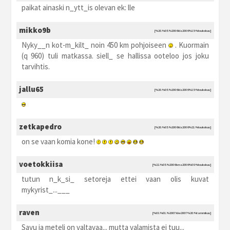
paikat ainaski n_ytt_is olevan ek: lle
mikko9b
[%20.%05.%2006 kla2006 %15:%toukokuu]
Nyky__n kot-m_kilt_ noin 450 km pohjoiseen
. Kuormain
(q 960) tuli matkassa. siell_ se hallissa ooteloo jos joku
tarvihtis.
jallu65
[%20.%05.%2006 kla2006 %15:%toukokuu]
zetkapedro
[%20.%05.%2006 kla2006 %21:%toukokuu]
on se vaan komia kone!
voetokkiisa
[%22.%05.%2006 kma2006 %08:%toukokuu]
tutun n_k_si_ setoreja ettei vaan olis kuvat
mykyrist_...___
raven
[%03.%01.%2007 kke2007 %20:%tammikuu]
Savu ja meteli on valtavaa... mutta valamista ei tuu...