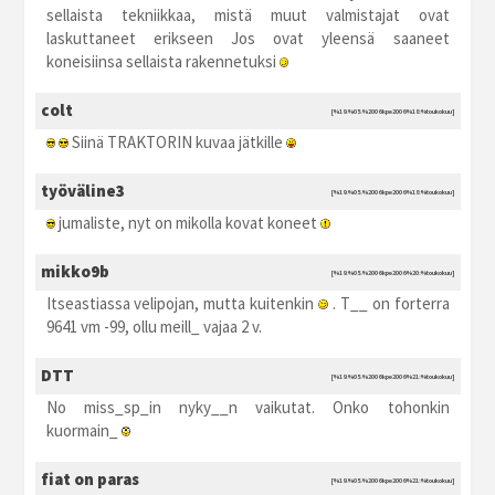
sellaista tekniikkaa, mistä muut valmistajat ovat
laskuttaneet erikseen Jos ovat yleensä saaneet
koneisiinsa sellaista rakennetuksi
colt
[%19.%05.%2006 kpe2006 %18:%toukokuu]
Siinä TRAKTORIN kuvaa jätkille
työväline3
[%19.%05.%2006 kpe2006 %18:%toukokuu]
jumaliste, nyt on mikolla kovat koneet
mikko9b
[%19.%05.%2006 kpe2006 %20:%toukokuu]
Itseastiassa velipojan, mutta kuitenkin
. T__ on forterra
9641 vm -99, ollu meill_ vajaa 2 v.
DTT
[%19.%05.%2006 kpe2006 %21:%toukokuu]
No miss_sp_in nyky__n vaikutat. Onko tohonkin
kuormain_
fiat on paras
[%19.%05.%2006 kpe2006 %21:%toukokuu]