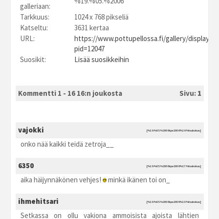
%19.%05.%2006
galleriaan:
Tarkkuus:
1024 x 768 pikseliä
Katseltu:
3631 kertaa
URL:
https://www.pottupellossa.fi/gallery/displayim
pid=12047
Suosikit:
Lisää suosikkeihin
Kommentti 1 - 16 16:n joukosta
Sivu:
1
vajokki
[%19.%05.%2006 kpe2006 %16:%toukokuu]
onko nää kaikki teidä zetroja__
6350
[%19.%05.%2006 kpe2006 %17:%toukokuu]
aika häijynnäkönen vehjes!
minkä ikänen toi on_
ihmehitsari
[%19.%05.%2006 kpe2006 %18:%toukokuu]
Setkassa on ollu vakiona ammoisista ajoista lähtien