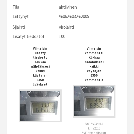
Tila
aktiivinen
Liittynyt
%06.%03.%2005
Sijainti
virolahti
Lisätyt tiedostot
100
Viimeisin
Viimeisin
lisätty
kommentti
tiedosto
Klikkaa
Klikkaa
nähdäksesi
nähdäksesi
kaikki
kaikki
käytäjän
käytäjän
6350
6350
kommentit
lisäykset
%09.%03.%15
kma2015
%11:%maaliskuu