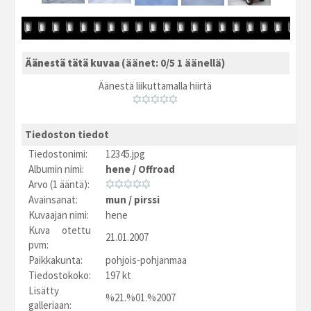
Äänestä tätä kuvaa
(äänet: 0/5 1 äänellä)
Äänestä liikuttamalla hiirtä
Tiedoston tiedot
Tiedostonimi:
12345.jpg
Albumin nimi:
hene
/
Offroad
Arvo (1 ääntä):
Avainsanat:
mun
/
pirssi
Kuvaajan nimi:
hene
Kuva otettu
21.01.2007
pvm:
Paikkakunta:
pohjois-pohjanmaa
Tiedostokoko:
197 kt
Lisätty
%21.%01.%2007
galleriaan: