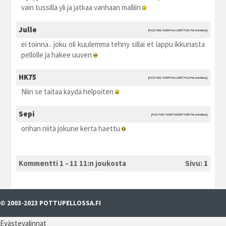
vain tussilla yli ja jatkaa vanhaan malliin
Julle
[%22.%01.%2007 kma2007 %21:%tammikuu]
ei toinna.. joku oli kuulemma tehny sillai et lappu ikkunasta
pellolle ja hakee uuven
HK75
[%22.%01.%2007 kma2007 %23:%tammikuu]
Niin se taitaa käydä helpoiten
Sepi
[%23.%01.%2007 kti2007 %00:%tammikuu]
onhan niitä jokune kerta haettu
Kommentti 1 - 11 11:n joukosta
Sivu:
1
© 2003-2023 POTTUPELLOSSA.FI
Evästevalinnat