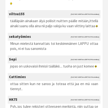
viltsu155
[%22.%01.%2007 kma2007 %14:%tammikuu]
täälläpäin ainakaan älyä poliisit nuitten päälle mitään,ittellä
ainaki saanu olla aina nii paljo valoja ku vaan viittiny laittaa
sekatyömies
[%22.%01.%2007 kma2007 %18:%tammikuu]
Minun mielestä kannattais toi keskimmäinen LAPPU ottaa
pois, ni ei tuu sanomista
Sepi
[%22.%01.%2007 kma2007 %19:%tammikuu]
jopas on uskovaisii ihmisii täälläkii.... tuoha on just komee
Cattimies
[%22.%01.%2007 kma2007 %21:%tammikuu]
ottaa sitten kun ne sanoo ja toteaa että jaa en mä vaan
tiennyt..
HK75
[%22.%01.%2007 kma2007 %21:%tammikuu]
Pyh, jos tulee rekisteri otteeseen merkintä, niin suttaa se