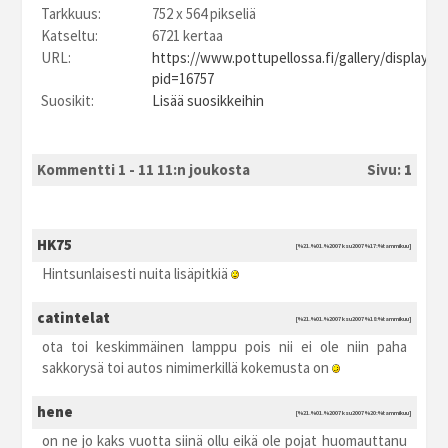
Tarkkuus:
752 x 564 pikseliä
Katseltu:
6721 kertaa
URL:
https://www.pottupellossa.fi/gallery/displayim
pid=16757
Suosikit:
Lisää suosikkeihin
Kommentti 1 - 11 11:n joukosta
Sivu:
1
HK75
[%21.%01.%2007 ksu2007 %17:%tammikuu]
Hintsunlaisesti nuita lisäpitkiä
catintelat
[%21.%01.%2007 ksu2007 %18:%tammikuu]
ota toi keskimmäinen lamppu pois nii ei ole niin paha
sakkorysä toi autos nimimerkillä kokemusta on
hene
[%21.%01.%2007 ksu2007 %20:%tammikuu]
on ne jo kaks vuotta siinä ollu eikä ole pojat huomauttanu