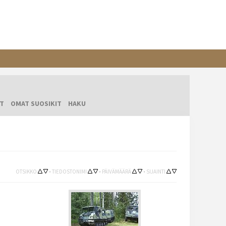
T
OMAT SUOSIKIT
HAKU
OTSIKKO
•
TIEDOSTONIMI
•
PÄIVÄMÄÄRÄ
•
SIJAINTI