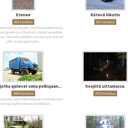
Etenee
Kätevä liikutin
602 katselua
627 katselua
anha bensa hiluxkin, huonossa paikassa ku
an pyöriin saa. Puut tuli märjän savipellon
tua. Takasilta jäljetkin muutamaan kotaan
jätti, mutta pois tultiin.
jotka ajelevat omia polkujaan...
hoojiitä uittamassa.
1682 katselua
3072 katselua
hassa kuvattu Hollantilainen matkailuauto.
nomag näyttää olevan merkiltään.