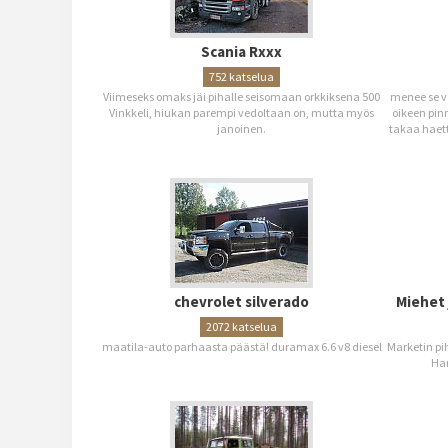
Scania Rxxx
752 katselua
Viimeseks omaks jäi pihalle seisomaan orkkiksena 500
menee se v
Vinkkeli, hiukan parempi vedoltaan on, mutta myös
oikeen pinn
janoinen.
takaa haet
chevrolet silverado
Miehet 
2072 katselua
maatila-auto parhaasta päästä! duramax 6.6 v8 diesel
Marketin pi
Ha