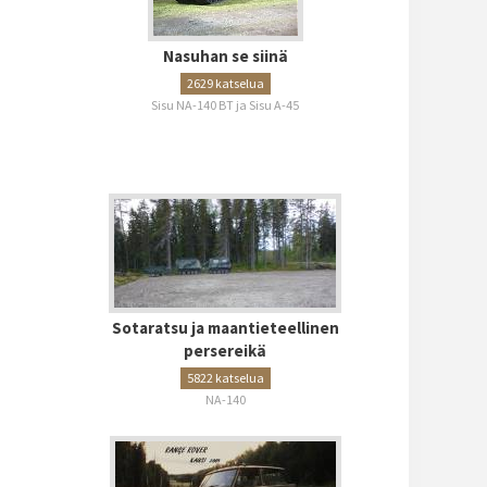
Nasuhan se siinä
2629 katselua
Sisu NA-140 BT ja Sisu A-45
Sotaratsu ja maantieteellinen
persereikä
5822 katselua
NA-140