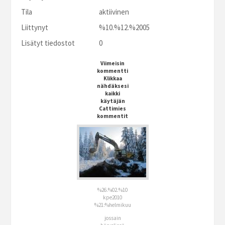
Tila
aktiivinen
Liittynyt
%10.%12.%2005
Lisätyt tiedostot
0
Viimeisin
kommentti
Klikkaa
nähdäksesi
kaikki
käytäjän
Cattimies
kommentit
%26.%02.%10
kpe2010
%21:%helmikuu
jossain