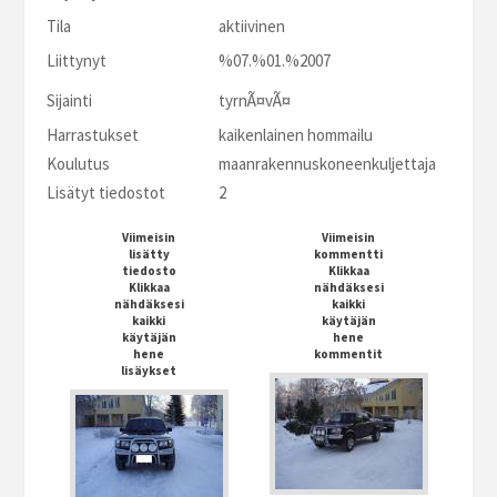
Tila
aktiivinen
Liittynyt
%07.%01.%2007
Sijainti
tyrnÃ¤vÃ¤
Harrastukset
kaikenlainen hommailu
Koulutus
maanrakennuskoneenkuljettaja
Lisätyt tiedostot
2
Viimeisin
Viimeisin
lisätty
kommentti
tiedosto
Klikkaa
Klikkaa
nähdäksesi
nähdäksesi
kaikki
kaikki
käytäjän
käytäjän
hene
hene
kommentit
lisäykset