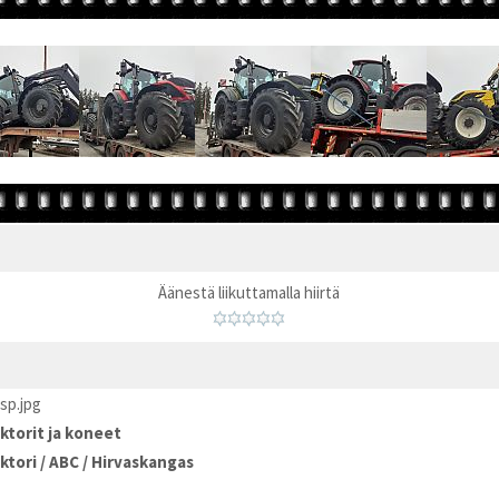
Äänestä liikuttamalla hiirtä
sp.jpg
ktorit ja koneet
ktori
/
ABC
/
Hirvaskangas