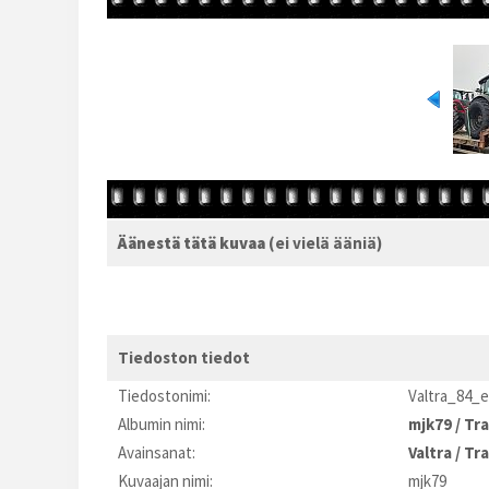
Äänestä tätä kuvaa
(ei vielä ääniä)
Tiedoston tiedot
Tiedostonimi:
Valtra_84_e
Albumin nimi:
mjk79
/
Tra
Avainsanat:
Valtra
/
Tra
Kuvaajan nimi:
mjk79