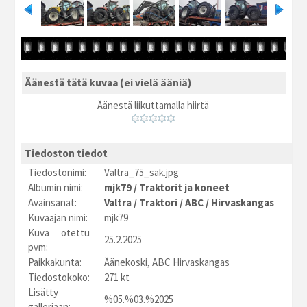
Äänestä tätä kuvaa
(ei vielä ääniä)
Äänestä liikuttamalla hiirtä
Tiedoston tiedot
Tiedostonimi:
Valtra_75_sak.jpg
Albumin nimi:
mjk79
/
Traktorit ja koneet
Avainsanat:
Valtra
/
Traktori
/
ABC
/
Hirvaskangas
Kuvaajan nimi:
mjk79
Kuva otettu
25.2.2025
pvm:
Paikkakunta:
Äänekoski, ABC Hirvaskangas
Tiedostokoko:
271 kt
Lisätty
%05.%03.%2025
galleriaan: