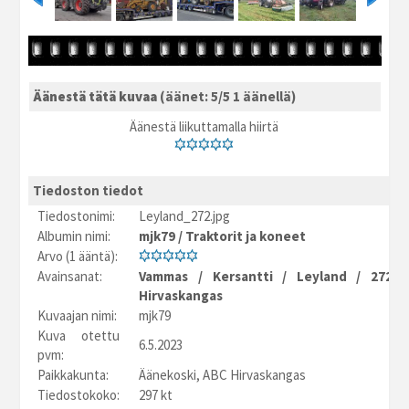
Äänestä tätä kuvaa
(äänet: 5/5 1 äänellä)
Äänestä liikuttamalla hiirtä
Tiedoston tiedot
Tiedostonimi:
Leyland_272.jpg
Albumin nimi:
mjk79
/
Traktorit ja koneet
Arvo (1 ääntä):
Avainsanat:
Vammas
/
Kersantti
/
Leyland
/
272
Hirvaskangas
Kuvaajan nimi:
mjk79
Kuva otettu
6.5.2023
pvm:
Paikkakunta:
Äänekoski, ABC Hirvaskangas
Tiedostokoko:
297 kt