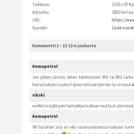
Tarkkuus:
1556 x 874 p
Katseltu:
1802 kertaa
URL:
https://www
Suosikit:
Lisää suosi
Kommentti 1 - 13 13:n joukosta
Kemopetrol
Jos jollain sattuis oleen tämmöseen 903 tai 802 tarkot
harrastuksen vuoksi talven mittaan kerran se on koura
väiski
meillä on kyllä pari haitrakkia irrallaan mutta ei ylentäviä t
Kemopetrol
Nii hyvähän sitä on olla varaosavarastoa tulevaa tun