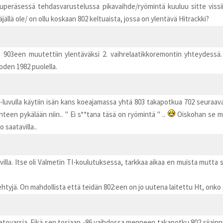
peräsessä tehdasvarustelussa pikavaihde/ryömintä kuuluu sitte vissiin
jällä ole/ on ollu koskaan 802 keltuaista, jossa on ylentävä Hitrackki?
n 903een muutettiin ylentäväksi 2. vaihrelaatikkoremontin yhteydessä
oden 1982 puolella.
luvulla käytiin isän kans koeajamassa yhtä 803 takapotkua 702 seuraavan
ihteen pykälään niin.. " Ei s**tana täsä on ryömintä " ..
Oiskohan se me
 saatavilla..
la. Itse oli Valmetin TI-koulutuksessa, tarkkaa aikaa en muista mutta sek
ä tehtyjä. On mahdollista että teidän 802:een on jo uutena laitettu Ht, onk
etovarsia. Eikä sen tosiaan -86 vaihdossa menneen takapotku 802 sijainnist