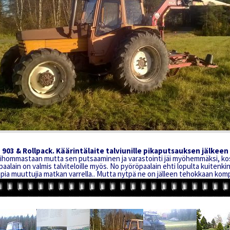
903 & Rollpack. Käärintälaite talviunille pikaputsauksen jälkeen
kihommastaan mutta sen putsaaminen ja varastointi jäi myöhemmäksi, ko
aalain on valmis talviteloille myös. No pyöröpaalain ehti lopulta kuitenk
ia muuttujia matkan varrella.. Mutta nytpä ne on jälleen tehokkaan kompa