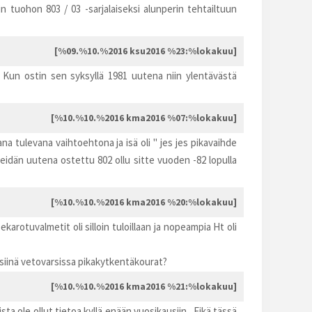
 tuohon 803 / 03 -sarjalaiseksi alunperin tehtailtuun
[%09.%10.%2016 ksu2016 %23:%lokakuu]
. Kun ostin sen syksyllä 1981 uutena niin ylentävästä
[%10.%10.%2016 kma2016 %07:%lokakuu]
a tulevana vaihtoehtona ja isä oli " jes jes pikavaihde
idän uutena ostettu 802 ollu sitte vuoden -82 lopulla
[%10.%10.%2016 kma2016 %20:%lokakuu]
arotuvalmetit oli silloin tuloillaan ja nopeampia Ht oli
o siinä vetovarsissa pikakytkentäkourat?
[%10.%10.%2016 kma2016 %21:%lokakuu]
a ole ollut tietoa kyllä enään vuosikausiin.. Eikä tässä