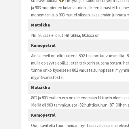
suoravedollaki..
Tietysti jos kokonaista ylentävää hitr
ja 903 mut pienen kolarivaurion jälkeen lunastettu lähe
menemään tuo 903 mut ei oikeen jaksa enään junnata mi
Matsikka
Nii...802ssa ei ollut Hitrakkia, 803ssa on.
Kemopetrol
Ainaki meil on ollu uutena 802 takapotku vuosmallia -82
mulla oo syytä epäillä, että traktorin uutena ostanu henk
tunne onko kyseiseen 802 varusteltu nopeasti myynnin 
myyntivarastosta..
Matsikka
802 ja 803 mallien ero on nimenomaan Hitracin olemassa
Meillä oli 903 tammikuusta -82 huhtikuuhun -87. Olihan 
Kemopetrol
Oon kuvitellu tuon meidän nyt tässävalossa ilmiselvästi 