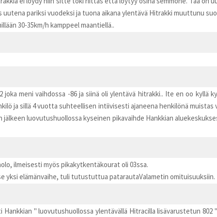
akkiä ei löydy niin sitte toki riittäs että löytyy osina semmone. Tää on uu
s uutena pariksi vuodeksi ja tuona aikana ylentävä Hitrakki muuttunu suor
llään 30-35km/h kamppeel maantiellä..
 joka meni vaihdossa -86 ja siinä oli ylentävä hitrakki.. Ite en oo kyllä
ilö ja sillä 4 vuotta suhteellisen intiivisesti ajaneena henkilönä muistas vä
jälkeen luovutushuollossa kyseinen pikavaihde Hankkian aluekeskuksessa
olo, ilmeisesti myös pikakytkentäkourat oli 03ssa.
se yksi elämänvaihe, tuli tutustuttua patarautaValametin omituisuuksiin.
Hankkian " luovutushuollossa ylentävällä Hitracilla lisävarustetun 802 " ta