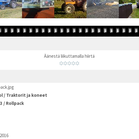
Äänestä liikuttamalla hiirtä
pack.jpg
ol
/
Traktorit ja koneet
3
/
Rollpack
2016