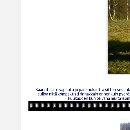
Käärintälaite vapautu jo parikuukautta sitten seson
sulloa niitä kompaktisti rinnakkain ennenkuin pyöröp
kuukauden kun oli vähä muita isomp