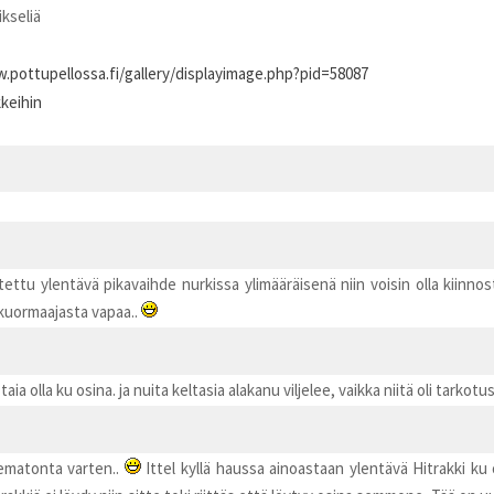
ikseliä
.pottupellossa.fi/gallery/displayimage.php?pid=58087
kkeihin
ettu ylentävä pikavaihde nurkissa ylimääräisenä niin voisin olla kiinnost
kuormaajasta vapaa..
aia olla ku osina. ja nuita keltasia alakanu viljelee, vaikka niitä oli tarkotus py
tematonta varten..
Ittel kyllä haussa ainoastaan ylentävä Hitrakki ku o