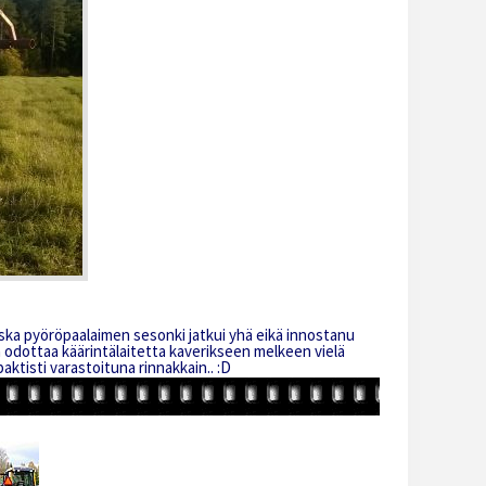
ska pyöröpaalaimen sesonki jatkui yhä eikä innostanu
in odottaa käärintälaitetta kaverikseen melkeen vielä
ktisti varastoituna rinnakkain.. :D