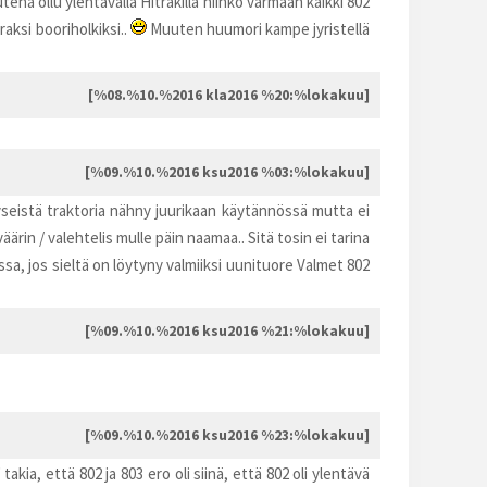
tena ollu ylentävällä Hitrakillä niinkö varmaan kaikki 802
aksi booriholkiksi..
Muuten huumori kampe jyristellä
[%08.%10.%2016 kla2016 %20:%lokakuu]
[%09.%10.%2016 ksu2016 %03:%lokakuu]
 kyseistä traktoria nähny juurikaan käytännössä mutta ei
ärin / valehtelis mulle päin naamaa.. Sitä tosin ei tarina
, jos sieltä on löytyny valmiiksi uunituore Valmet 802
[%09.%10.%2016 ksu2016 %21:%lokakuu]
[%09.%10.%2016 ksu2016 %23:%lokakuu]
kia, että 802 ja 803 ero oli siinä, että 802 oli ylentävä