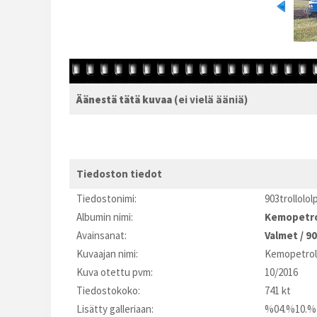
Äänestä tätä kuvaa
(ei vielä ääniä)
Tiedoston tiedot
Tiedostonimi:
903trollolol
Albumin nimi:
Kemopetr
Avainsanat:
Valmet
/
90
Kuvaajan nimi:
Kemopetrol
Kuva otettu pvm:
10/2016
Tiedostokoko:
741 kt
Lisätty galleriaan:
%04.%10.%