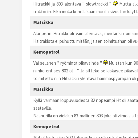
Hitrackki ja 803 alentava " slowtrackki "
Mutta alku
traktoriin. Eikö muka kenelläkään muulla sivuston käyttä
Matsikka
Alunperin Hitrakki oli vain alentava, meidänkin omaa
Haitrakista ei puhuttu mitään, ja sen toimitushan oli vu
Kemopetrol
Vai sellanen " ryömintä pikavaihde "
Muistan kun 90-
niinkö entises 802 oli.. " Ja sittekö se kiskasee pikava
toimitettu niin Hitrackin ylentävä hammaspyöräpari oli jo
Matsikka
Kyllä varmaan loppuvuodesta 82 nopeampi Ht oli saatavil
saatavilla.
Naapurilla on vieläkin 83-mallinen 803 joka oli viimeisi
Kemopetrol
Matsikka: Ei siinä 802 takapotkussa ollu pikakytkentä v