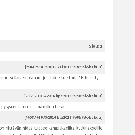
Sivu:
1
[%04.%10.%2016 kti2016 %20:%lokakuu]
unu sellaisen ostaan, jos tulee traktoria "Hifisteltyä"
[%07.%10.%2016 kpe2016 %23:%lokakuu]
syä erillään nii ei tiiä millon tarvii...
[%08.%10.%2016 kla2016 %09:%lokakuu]
n riittävän hidas tuollee kampiakselilta kytkinakselille