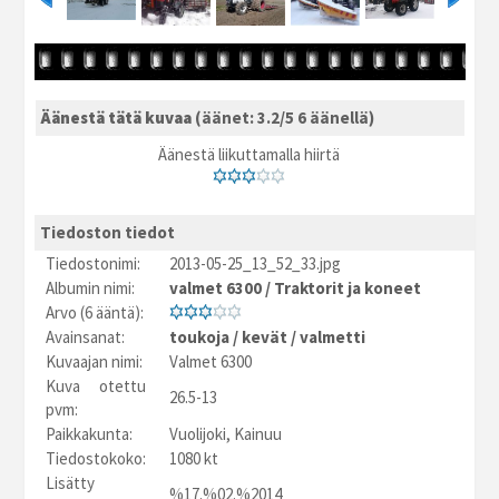
Äänestä tätä kuvaa
(äänet: 3.2/5 6 äänellä)
Äänestä liikuttamalla hiirtä
Tiedoston tiedot
Tiedostonimi:
2013-05-25_13_52_33.jpg
Albumin nimi:
valmet 6300
/
Traktorit ja koneet
Arvo (6 ääntä):
Avainsanat:
toukoja
/
kevät
/
valmetti
Kuvaajan nimi:
Valmet 6300
Kuva otettu
26.5-13
pvm:
Paikkakunta:
Vuolijoki, Kainuu
Tiedostokoko:
1080 kt
Lisätty
%17.%02.%2014