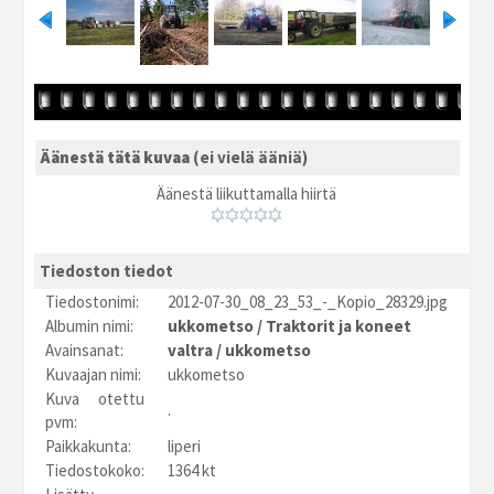
Äänestä tätä kuvaa
(ei vielä ääniä)
Äänestä liikuttamalla hiirtä
Tiedoston tiedot
Tiedostonimi:
2012-07-30_08_23_53_-_Kopio_28329.jpg
Albumin nimi:
ukkometso
/
Traktorit ja koneet
Avainsanat:
valtra
/
ukkometso
Kuvaajan nimi:
ukkometso
Kuva otettu
.
pvm:
Paikkakunta:
liperi
Tiedostokoko:
1364 kt