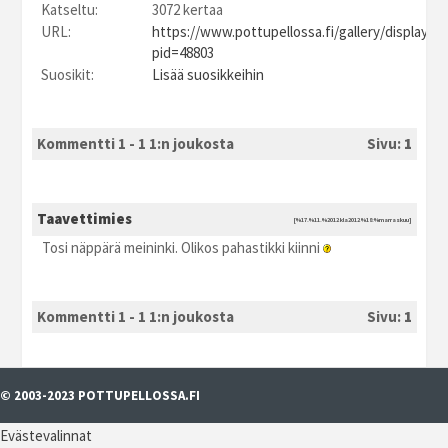
Katseltu:
3072 kertaa
URL:
https://www.pottupellossa.fi/gallery/displayim
pid=48803
Suosikit:
Lisää suosikkeihin
Kommentti 1 - 1 1:n joukosta
Sivu:
1
Taavettimies
[%17.%11.%2012 kla2012 %18:%marraskuu]
Tosi näppärä meininki. Olikos pahastikki kiinni
Kommentti 1 - 1 1:n joukosta
Sivu:
1
© 2003-2023 POTTUPELLOSSA.FI
Evästevalinnat