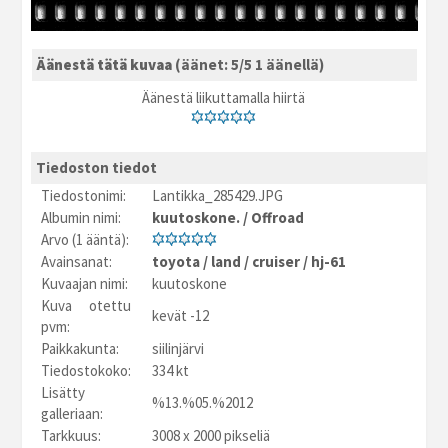
Äänestä tätä kuvaa
(äänet: 5/5 1 äänellä)
Äänestä liikuttamalla hiirtä
Tiedoston tiedot
Tiedostonimi:
Lantikka_285429.JPG
Albumin nimi:
kuutoskone.
/
Offroad
Arvo (1 ääntä):
Avainsanat:
toyota
/
land
/
cruiser
/
hj-61
Kuvaajan nimi:
kuutoskone
Kuva otettu
kevät -12
pvm:
Paikkakunta:
siilinjärvi
Tiedostokoko:
334 kt
Lisätty
%13.%05.%2012
galleriaan:
Tarkkuus:
3008 x 2000 pikseliä