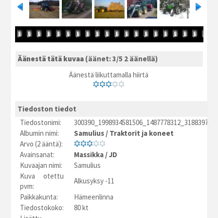
Äänestä tätä kuvaa
(äänet: 3/5 2 äänellä)
Äänestä liikuttamalla hiirtä
Tiedoston tiedot
Tiedostonimi:
300390_1998934581506_1487778312_31883977_2
Albumin nimi:
Samulius
/
Traktorit ja koneet
Arvo (2 ääntä):
Avainsanat:
Massikka
/
JD
Kuvaajan nimi:
Samulius
Kuva otettu
Alkusyksy -11
pvm:
Paikkakunta:
Hämeenlinna
Tiedostokoko:
80 kt