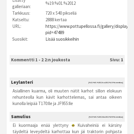
Lisätty
%19.%01.%2012
galleriaan:
Tarkkuus:
720 x 540 pikseliä
Katseltu:
2888 kertaa
URL:
https://www.pottupellossa.fi/gallery/displayim
pid=47489
Suosikit:
Lisää suosikkeihin
Kommentti 1 - 2 2:n joukosta
Sivu:
1
Leylanteri
[%22.%01.%2012 ksu2012 %18:%tammikuu]
Asiallinen kuarma, oli muuten nätit karhot sillon elokuun
rehunteolla kun kävit karhottelemas, sai antaa oikeen
kunolla leipää T170:lle ja JF955:lle
Samulius
[%25.%01.%2012 kke2012 %09:%tammikuu]
Ei kuormaaja enää ylettyny
Kuivaheiniä ei kärsiny
täydeltä leveydeltä karhottaa kun jäi traktorin pohjasta