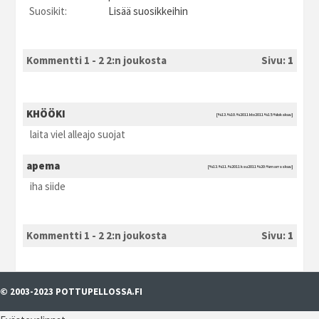
Suosikit:
Lisää suosikkeihin
Kommentti 1 - 2 2:n joukosta
Sivu:
1
KHÖÖKI
[%13.%10.%2011 kto2011 %15:%lokakuu]
laita viel alleajo suojat
apema
[%13.%11.%2011 ksu2011 %20:%marraskuu]
iha siide
Kommentti 1 - 2 2:n joukosta
Sivu:
1
© 2003-2023 POTTUPELLOSSA.FI