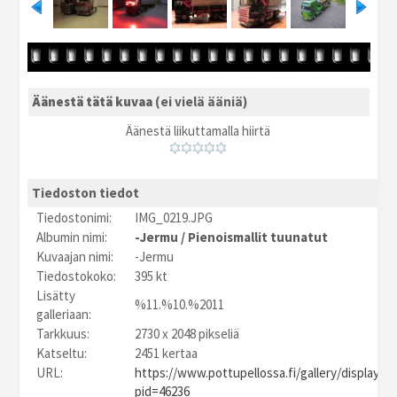
Äänestä tätä kuvaa
(ei vielä ääniä)
Äänestä liikuttamalla hiirtä
Tiedoston tiedot
Tiedostonimi:
IMG_0219.JPG
Albumin nimi:
-Jermu
/
Pienoismallit tuunatut
Kuvaajan nimi:
-Jermu
Tiedostokoko:
395 kt
Lisätty
%11.%10.%2011
galleriaan:
Tarkkuus:
2730 x 2048 pikseliä
Katseltu:
2451 kertaa
URL:
https://www.pottupellossa.fi/gallery/displayim
pid=46236