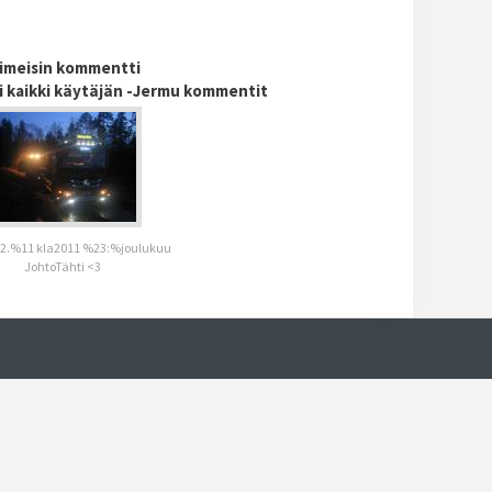
iimeisin kommentti
i kaikki käytäjän -Jermu kommentit
2.%11 kla2011 %23:%joulukuu
JohtoTähti <3