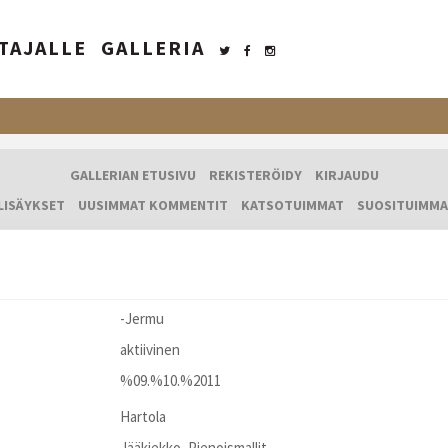
TAJALLE
GALLERIA
GALLERIAN ETUSIVU
REKISTERÖIDY
KIRJAUDU
LISÄYKSET
UUSIMMAT KOMMENTIT
KATSOTUIMMAT
SUOSITUIMMA
-Jermu
aktiivinen
%09.%10.%2011
Hartola
Jääkiekko, Pienoismallit