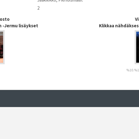
2
dosto
V
n -Jermu lisäykset
Klikkaa nähdäkses
%10.%1