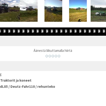
Äänestä liikuttamalla hiirtä
pg
/
Traktorit ja koneet
ndL85
/
Deutz-Fahr110
/
rehunteko