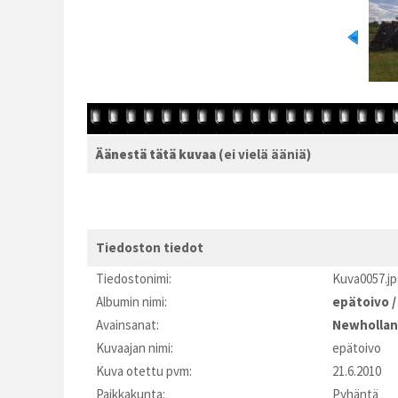
Äänestä tätä kuvaa
(ei vielä ääniä)
Tiedoston tiedot
Tiedostonimi:
Kuva0057.j
Albumin nimi:
epätoivo
Avainsanat:
Newholla
Kuvaajan nimi:
epätoivo
Kuva otettu pvm:
21.6.2010
Paikkakunta:
Pyhäntä