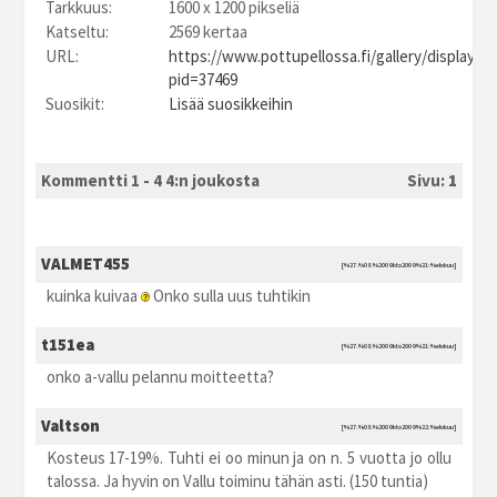
Tarkkuus:
1600 x 1200 pikseliä
Katseltu:
2569 kertaa
URL:
https://www.pottupellossa.fi/gallery/displayim
pid=37469
Suosikit:
Lisää suosikkeihin
Kommentti 1 - 4 4:n joukosta
Sivu:
1
VALMET455
[%27.%08.%2009 kto2009 %21:%elokuu]
kuinka kuivaa
Onko sulla uus tuhtikin
t151ea
[%27.%08.%2009 kto2009 %21:%elokuu]
onko a-vallu pelannu moitteetta?
Valtson
[%27.%08.%2009 kto2009 %22:%elokuu]
Kosteus 17-19%. Tuhti ei oo minun ja on n. 5 vuotta jo ollu
talossa. Ja hyvin on Vallu toiminu tähän asti. (150 tuntia)