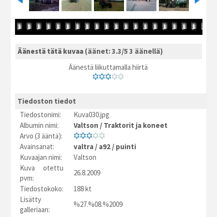
Äänestä tätä kuvaa
(äänet: 3.3/5 3 äänellä)
Äänestä liikuttamalla hiirtä
Tiedoston tiedot
Tiedostonimi:
Kuva030.jpg
Albumin nimi:
Valtson
/
Traktorit ja koneet
Arvo (3 ääntä):
Avainsanat:
valtra
/
a92
/
puinti
Kuvaajan nimi:
Valtson
Kuva otettu
26.8.2009
pvm:
Tiedostokoko:
188 kt
Lisätty
%27.%08.%2009
galleriaan: