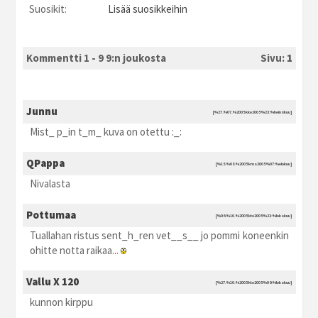
Suosikit:
Lisää suosikkeihin
Kommentti 1 - 9 9:n joukosta
Sivu:
1
Junnu
[%27.%07.%2005 kke2005 %23:%heinäkuu]
Mist_ p_in t_m_ kuva on otettu :_:
QPappa
[%15.%08.%2005 kma2005 %07:%elokuu]
Nivalasta
Pottumaa
[%06.%10.%2005 kto2005 %23:%lokakuu]
Tuallahan ristus sent_h_ren vet__s__ jo pommi koneenkin
ohitte notta raikaa...
Vallu X 120
[%27.%10.%2005 kto2005 %09:%lokakuu]
kunnon kirppu