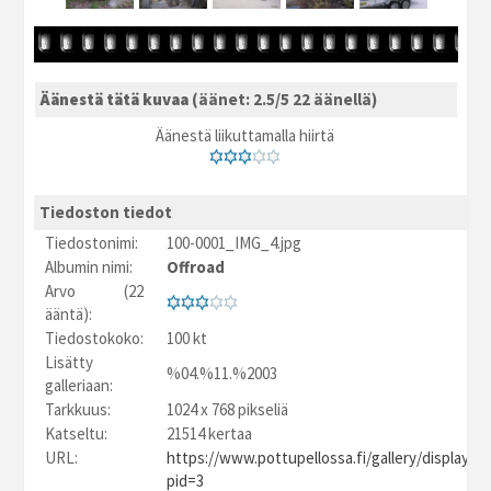
Äänestä tätä kuvaa
(äänet: 2.5/5 22 äänellä)
Äänestä liikuttamalla hiirtä
Tiedoston tiedot
Tiedostonimi:
100-0001_IMG_4.jpg
Albumin nimi:
Offroad
Arvo (22
ääntä):
Tiedostokoko:
100 kt
Lisätty
%04.%11.%2003
galleriaan:
Tarkkuus:
1024 x 768 pikseliä
Katseltu:
21514 kertaa
URL:
https://www.pottupellossa.fi/gallery/displayim
pid=3