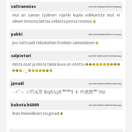
valtranmies
[%24.%02.%2006 kpe2006 %23:%helmikuu]
mul on saman tyylinen rojetki kupla volkkarista mut ei
oikein innosta laittaa sellasta pensa rosmoo
pakki
[%07.%09.%2006 kto2006 %21:%syyskuu]
joo nätti peli tekisköhän itsekkin samanlaisen
salpietari
[%14.%07.%2007 kla2007 %19:%heinäkuu]
mistä osat ja mistä tämä kuva on otettu
:-_
jpnadi
[%18.%10.%2009 ksu2009 %18:%lokakuu]
᨞᨟ᨛᨚ ㄡㆬㆫㆭ Ջզճ նշճ ⻃⻃⺨⻂⺵⻁⻄⻃ ׆םל
kubota b6000
[%18.%10.%2009 ksu2009 %20:%lokakuu]
ihan ihmeellinen toi jpnadi