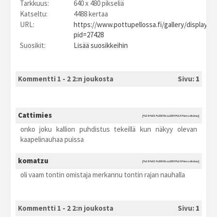
Tarkkuus:
640 x 480 pikseliä
Katseltu:
4488 kertaa
URL:
https://www.pottupellossa.fi/gallery/displayim
pid=27428
Suosikit:
Lisää suosikkeihin
Kommentti 1 - 2 2:n joukosta
Sivu:
1
Cattimies
[%16.%03.%2008 ksu2008 %14:%maaliskuu]
onko joku kallion puhdistus tekeillä kun näkyy olevan
kaapelinauhaa puissa
komatzu
[%16.%03.%2008 ksu2008 %16:%maaliskuu]
oli vaam tontin omistaja merkannu tontin rajan nauhalla
Kommentti 1 - 2 2:n joukosta
Sivu:
1