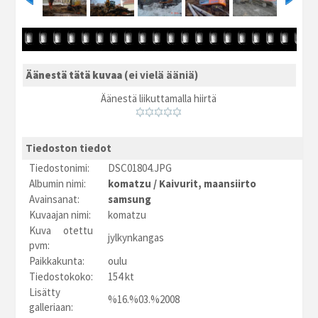
Äänestä tätä kuvaa
(ei vielä ääniä)
Äänestä liikuttamalla hiirtä
Tiedoston tiedot
Tiedostonimi:
DSC01804.JPG
Albumin nimi:
komatzu
/
Kaivurit, maansiirto
Avainsanat:
samsung
Kuvaajan nimi:
komatzu
Kuva otettu
jylkynkangas
pvm:
Paikkakunta:
oulu
Tiedostokoko:
154 kt
Lisätty
%16.%03.%2008
galleriaan: