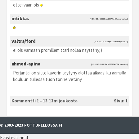
ettei vaan ois
intikka.
[%19.%11.%2007 kma2007 %19:%marraskuu]
valtra/ford
[%28.%12.%2007 kpe2007 %02:%joulukuu]
ei ois varmaan promillemittari nollaa näyttäny;)
ahmed-apina
[%28.%01.%2008 kma2008 %17:%tammikuu]
Perjantai on sitte kaverin täytyny alottaa aikaasi ku aamulla
kouluun tullessa tuon tonne vetäny
Kommentti 1 - 13 13:n joukosta
Sivu:
1
© 2003-2023 POTTUPELLOSSA.FI
Evästevalinnat