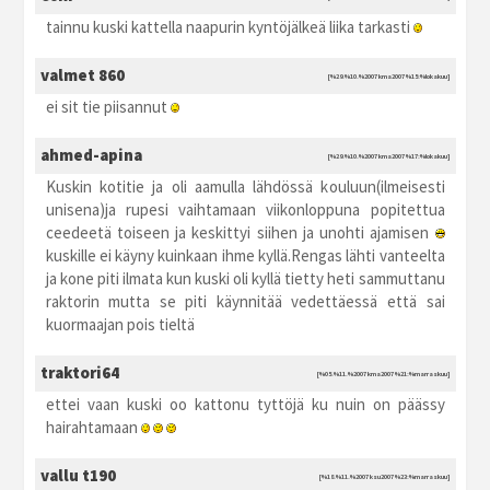
tainnu kuski kattella naapurin kyntöjälkeä liika tarkasti
valmet 860
[%29.%10.%2007 kma2007 %15:%lokakuu]
ei sit tie piisannut
ahmed-apina
[%29.%10.%2007 kma2007 %17:%lokakuu]
Kuskin kotitie ja oli aamulla lähdössä kouluun(ilmeisesti
unisena)ja rupesi vaihtamaan viikonloppuna popitettua
ceedeetä toiseen ja keskittyi siihen ja unohti ajamisen
kuskille ei käyny kuinkaan ihme kyllä.Rengas lähti vanteelta
ja kone piti ilmata kun kuski oli kyllä tietty heti sammuttanu
raktorin mutta se piti käynnitää vedettäessä että sai
kuormaajan pois tieltä
traktori64
[%05.%11.%2007 kma2007 %21:%marraskuu]
ettei vaan kuski oo kattonu tyttöjä ku nuin on päässy
hairahtamaan
vallu t190
[%18.%11.%2007 ksu2007 %23:%marraskuu]