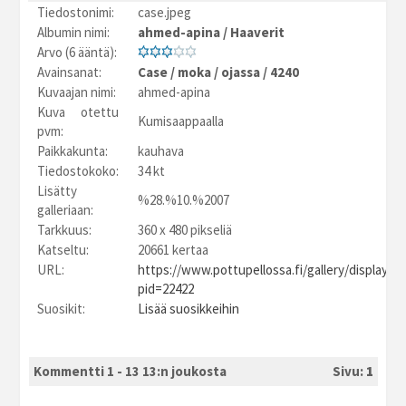
Tiedostonimi:
case.jpeg
Albumin nimi:
ahmed-apina
/
Haaverit
Arvo (6 ääntä):
Avainsanat:
Case
/
moka
/
ojassa
/
4240
Kuvaajan nimi:
ahmed-apina
Kuva otettu
Kumisaappaalla
pvm:
Paikkakunta:
kauhava
Tiedostokoko:
34 kt
Lisätty
%28.%10.%2007
galleriaan:
Tarkkuus:
360 x 480 pikseliä
Katseltu:
20661 kertaa
URL:
https://www.pottupellossa.fi/gallery/displayim
pid=22422
Suosikit:
Lisää suosikkeihin
Kommentti 1 - 13 13:n joukosta
Sivu:
1