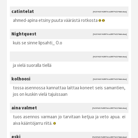
catintelat
[%28.%10.%2007 ksu2007 %23:%lokakuu]
ahmed-apina etsiny puuta väärästä rotkosta
Nightquest
[%28.%10.%2007 ksu2007 %23:%lokakuu]
kuis se sinne lipsahti_ O.o
[%28.%10.%2007 ksu2007 %23:%lokakuu]
ja vielä suoralla tiellä
kolhoosi
[%28.%10.%2007 ksu2007 %23:%lokakuu]
tossa asennossa kannattaa laittaa koneet seis samantien,
jos on kuskin vielä tajuissaan
aina valmet
[%29.%10.%2007 kma2007 %12:%lokakuu]
tuos asennos varmaan jo tarvitaan ketjua ja veto apua. ei
aiva kääntöjarru riitä.
eski
[%29.%10.%2007 kma2007 %13:%lokakuu]