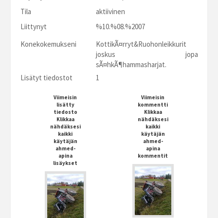
Tila
aktiivinen
Liittynyt
%10.%08.%2007
Konekokemukseni
KottikÃ¤rryt&Ruohonleikkurit
joskus jopa
sÃ¤hkÃ¶hammasharjat.
Lisätyt tiedostot
1
Viimeisin
Viimeisin
lisätty
kommentti
tiedosto
Klikkaa
Klikkaa
nähdäksesi
nähdäksesi
kaikki
kaikki
käytäjän
käytäjän
ahmed-
ahmed-
apina
apina
kommentit
lisäykset