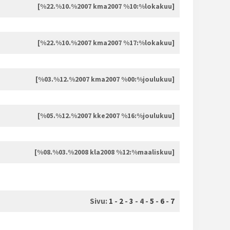
[%22.%10.%2007 kma2007 %10:%lokakuu]
[%22.%10.%2007 kma2007 %17:%lokakuu]
[%03.%12.%2007 kma2007 %00:%joulukuu]
[%05.%12.%2007 kke2007 %16:%joulukuu]
[%08.%03.%2008 kla2008 %12:%maaliskuu]
Sivu:
1
-
2
-
3
-
4
-
5
-
6
-
7