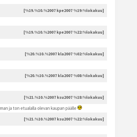
[%19.%10.%2007 kpe2007 %19:%lokakuu]
[%19.%10.%2007 kpe2007 %22:%lokakuu]
[%20.%10.%2007 kla2007 %02:%lokakuu]
[%20.%10.%2007 kla2007 %08:%lokakuu]
[%21.%10.%2007 ksu2007 %18:%lokakuu]
mman ja ton etualalla olevan kaupan päälle
[%21.%10.%2007 ksu2007 %22:%lokakuu]