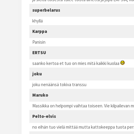
superbelarus
khyllä
Karppa
Panisin
ERTSU
saanko kertoa et tuo on mies mitä kaikki kuolaa
joku
joku nenäänsä tokiva transsu
Maruko
Massikka on helpompi vaihtaa toiseen. Vie kilpailevan m
Pelto-elvis
no eihän tuo vielä mittää mutta kattokeeppa tuota pers