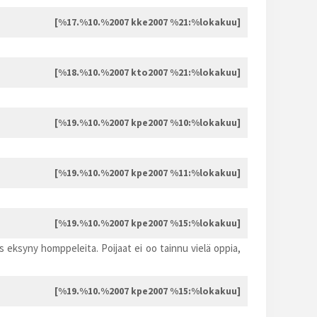
[%17.%10.%2007 kke2007 %21:%lokakuu]
[%18.%10.%2007 kto2007 %21:%lokakuu]
[%19.%10.%2007 kpe2007 %10:%lokakuu]
[%19.%10.%2007 kpe2007 %11:%lokakuu]
[%19.%10.%2007 kpe2007 %15:%lokakuu]
 eksyny homppeleita. Poijaat ei oo tainnu vielä oppia,
[%19.%10.%2007 kpe2007 %15:%lokakuu]