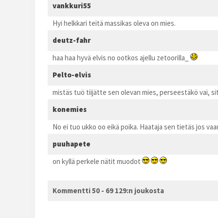
vankkuri55
Hyi helkkari teitä massikas oleva on mies.
deutz-fahr
haa haa hyvä elvis no ootkos ajellu zetoorilla_
Pelto-elvis
mistäs tuö tiijätte sen olevan mies, perseestäkö vai, sit
konemies
No ei tuo ukko oo eikä poika. Haataja sen tietäs jos v
puuhapete
on kyllä perkele nätit muodot
Kommentti 50 - 69 129:n joukosta