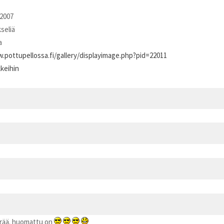
2007
kseliä
a
.pottupellossa.fi/gallery/displayimage.php?pid=22011
kkeihin
rrää. huomattu on