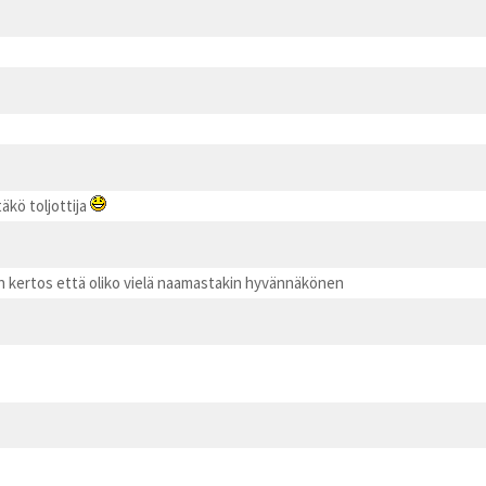
äkö toljottija
aan kertos että oliko vielä naamastakin hyvännäkönen