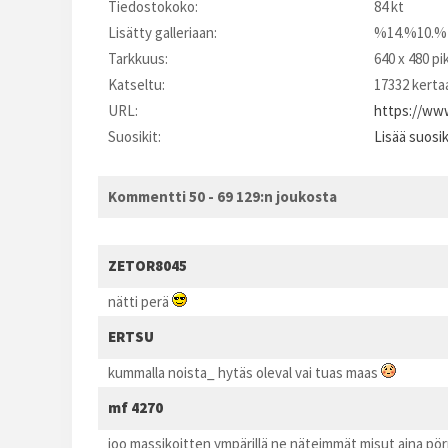
Tiedostokoko:
84 kt
Lisätty galleriaan:
%14.%10.%
Tarkkuus:
640 x 480 pi
Katseltu:
17332 kerta
URL:
https://www
Suosikit:
Lisää suosi
Kommentti 50 - 69 129:n joukosta
ZETOR8045
nätti perä
ERTSU
kummalla noista_ hytäs oleval vai tuas maas
mf 4270
joo massikoitten ympärillä ne näteimmät misut aina pö