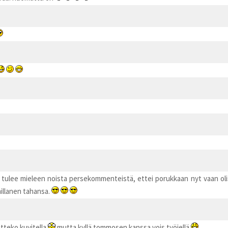
 tulee mieleen noista persekommenteistä, ettei porukkaan nyt vaan olis
millanen tahansa.
oitteko kuvitella
mutta kyllä tommosen kanssa vois työjellä