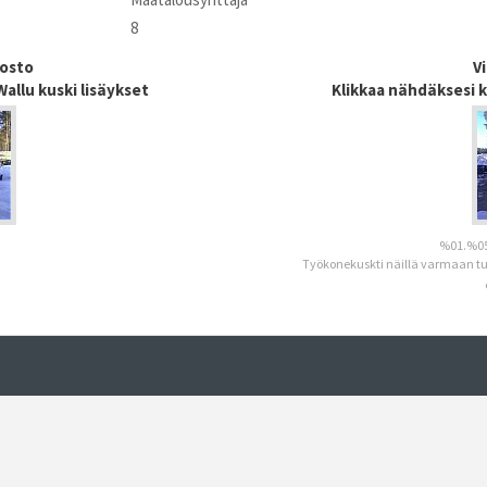
8
dosto
V
allu kuski lisäykset
Klikkaa nähdäksesi k
%01.%05
Työkonekuskti näillä varmaan tu