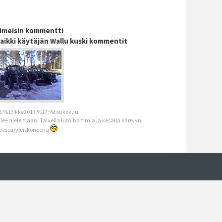
iimeisin kommentti
aikki käytäjän Wallu kuski kommentit
.%13 kke2013 %17:%toukokuu
lee ajelemaan. Talvella lumihommia ja kesällä kärryyn
eessä/yleiskoneena