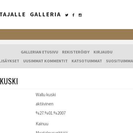
TAJALLE
GALLERIA
GALLERIAN ETUSIVU
REKISTERÖIDY
KIRJAUDU
LISÄYKSET
UUSIMMAT KOMMENTIT
KATSOTUIMMAT
SUOSITUIMMA
KUSKI
Wallu kuski
aktiivinen
%27.%01.%2007
Kainuu
Maatalousyrittäjä