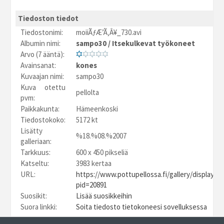
Tiedoston tiedot
Tiedostonimi:
moiiÃƒÆ’Ã‚Â¥_730.avi
Albumin nimi:
sampo30
/
Itsekulkevat työkoneet
Arvo (7 ääntä):
Avainsanat:
kones
Kuvaajan nimi:
sampo30
Kuva otettu
pellolta
pvm:
Paikkakunta:
Hämeenkoski
Tiedostokoko:
5172 kt
Lisätty
%18.%08.%2007
galleriaan:
Tarkkuus:
600 x 450 pikseliä
Katseltu:
3983 kertaa
URL:
https://www.pottupellossa.fi/gallery/displayim
pid=20891
Suosikit:
Lisää suosikkeihin
Suora linkki:
Soita tiedosto tietokoneesi sovelluksessa