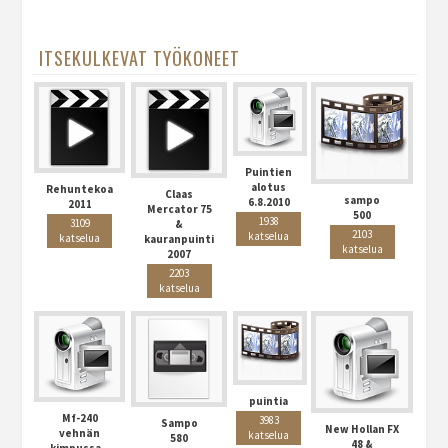
ITSEKULKEVAT TYÖKONEET
Puintien
alotus
Rehuntekoa
Claas
sampo
6.8.2010
2011
Mercator 75
500
1938
3109
&
2103
katselua
katselua
kauranpuinti
katselua
2007
2203
katselua
puintia
Mf-240
3983
Sampo
New Hollan FX
vehnän
katselua
580
48 &