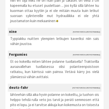
niin en tiijä miks ne on nuin päin ja takaset on vielä 5 cm
kapeemalla ku etuset puoleltaan ... joo kyllä sillä lähtee ku
kuorman ottaa kyytiin ja ei ole mitään muuta kuin letkut
suoraan sylintereille mut hydrauliikka ei ole yhtä
joustamaton kuin mekaaninen
nine
[%26.%02.%2012 ksu2012 %22:%helmikuu]
Typpiakku nuitten ylempien letkujen kaveriksi niin sais
vähän joustoa.
Fergumies
[%26.%02.%2012 ksu2012 %22:%helmikuu]
Et oo kokeillu miten lähtee polanne tuollaisella? Traktorilla
auraavallehan tuollaisessa olisi polanteenpoistoon
ratkaisu, kun kärrissä vain painoa. Vetävä kärry jos vielä
ylämäessä vähän avittaisi.
deutz-fahr
[%27.%02.%2012 kma2012 %23:%helmikuu]
lähteehän sillä aika hyvin polanne on kokeiltu, ja tuohon ois
helppo tehdä rulla veto jos tarvii ja peräti semmosen että
pito ei lopu. ja ei tarvitse akkuja kun kokemusta on toisesta