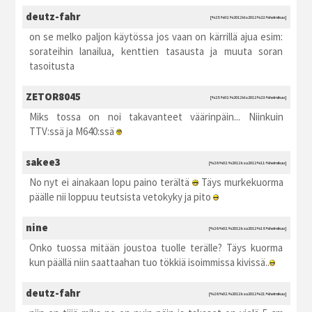
deutz-fahr
[%25.%02.%2012 kla2012 %22:%helmikuu]
on se melko paljon käytössa jos vaan on kärrillä ajua esim:
sorateihin lanailua, kenttien tasausta ja muuta soran
tasoitusta
ZETOR8045
[%25.%02.%2012 kla2012 %23:%helmikuu]
Miks tossa on noi takavanteet väärinpäin... Niinkuin
TTV:ssä ja M640:ssä
sakee3
[%26.%02.%2012 ksu2012 %11:%helmikuu]
No nyt ei ainakaan lopu paino terältä
Täys murkekuorma
päälle nii loppuu teutsista vetokyky ja pito
nine
[%26.%02.%2012 ksu2012 %18:%helmikuu]
Onko tuossa mitään joustoa tuolle terälle? Täys kuorma
kun päällä niin saattaahan tuo tökkiä isoimmissa kivissä..
deutz-fahr
[%26.%02.%2012 ksu2012 %21:%helmikuu]