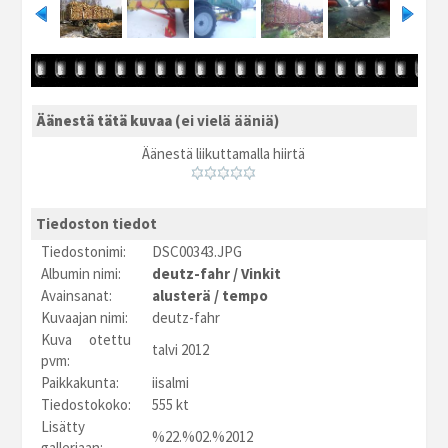
Äänestä tätä kuvaa
(ei vielä ääniä)
Äänestä liikuttamalla hiirtä
Tiedoston tiedot
Tiedostonimi:
DSC00343.JPG
Albumin nimi:
deutz-fahr
/
Vinkit
Avainsanat:
alusterä
/
tempo
Kuvaajan nimi:
deutz-fahr
Kuva otettu
talvi 2012
pvm:
Paikkakunta:
iisalmi
Tiedostokoko:
555 kt
Lisätty
%22.%02.%2012
galleriaan: