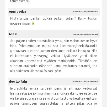
tämmösestä!
oppipoika
[%28.%02.%2012 kti2012 %02:%helmikuu]
Mistä antaa periksi tiukan paikan tullen? Kärry tuskin
nousee ilmaan
6350
[%28.%02.%2012 kti2012 %07:%helmikuu]
Jos paljon teiden sorastuksia yms., niin mahottoman hyvä
idea. Paksummatkin matot saa kantavaan/henkilöautolla
ajettavaan kuntoon saman tien ilman erillistä lanaajaa. Nää
ei kuitenkaan yleistyny, vaikka Hyväkone yritti sillon
aikanaan koneviestiä myöden markkinoida. Tämähän on
suoraan traktoriin nähden? Lanausvaikutus paranisi, jos
olis pikkasen viistossa "ojaan" päin.
deutz-fahr
[%28.%02.%2012 kti2012 %23:%helmikuu]
hydrauliikka antaa tarpeek peris ja sit nuo vetoaisat
hieman elää jos jomman kumman nurkan alle tulee este... se
on täysin suorassa ja se viistoon laitto vaikeuttaa erittäin
paljon tämmösen suunnittelua ja sitten pitäs olla jo