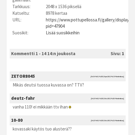
Tarkkuus:
2048 x 1536 pikseliä
Katseltu:
8978 kertaa
URL:
https://www.pottupellossa.fi/gallery/displayim
pid=47904
Suosikit:
Lisää suosikkeihin
Kommentti 1 - 14 14:n joukosta
Sivu:
1
ZETOR8045
[%24.%02.%2012 kpe2012 %15:%helmikuu]
Mikäs deutsi tuossa kuvassa on? TTV?
deutz-fahr
[%25.%02.%2012 kla2012 %20:%helmikuu]
vanha 110! ei mikkään ttv ihan
10-80
[%25.%02.%2012 kla2012 %22:%helmikuu]
kovassaki käytös tuo alusterä??