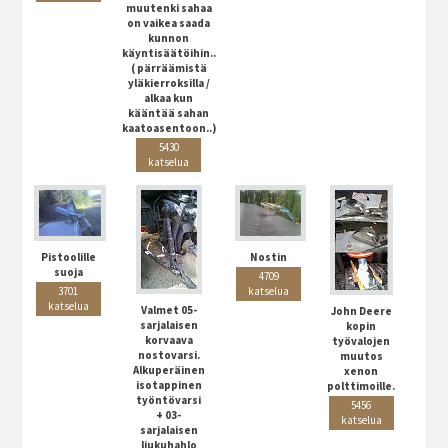
muutenki sahaa
on vaikea saada
kunnon
käyntisäätöihin..
( pärräämistä
yläkierroksilla /
alkaa kun
kääntää sahan
kaatoasentoon..)
5430
katselua
Nostin
Pistoolille
suoja
4709
katselua
3701
katselua
Valmet 05-
John Deere
sarjalaisen
kopin
korvaava
työvalojen
nostovarsi.
muutos
Alkuperäinen
xenon
isotappinen
polttimoille.
työntövarsi
5456
+ 03-
katselua
sarjalaisen
liukuhahlo