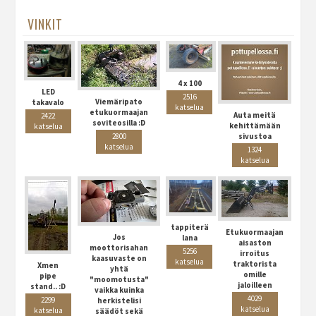
VINKIT
4 x 100
LED
2516
Viemäripato
takavalo
katselua
etukuormaajan
Auta meitä
2422
soviteosilla :D
kehittämään
katselua
sivustoa
2800
katselua
1324
katselua
tappiterä
Etukuormaajan
Jos
lana
aisaston
moottorisahan
5256
irroitus
kaasuvaste on
katselua
traktorista
Xmen
yhtä
omille
pipe
"moomotusta"
jaloilleen
stand.. :D
vaikka kuinka
4029
2299
herkistelisi
katselua
katselua
säädöt sekä