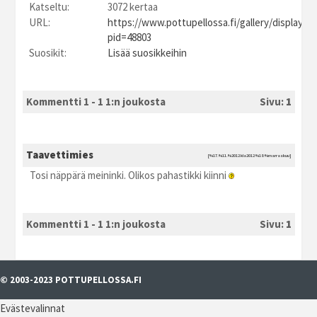
Katseltu:
3072 kertaa
URL:
https://www.pottupellossa.fi/gallery/displayim
pid=48803
Suosikit:
Lisää suosikkeihin
Kommentti 1 - 1 1:n joukosta
Sivu:
1
Taavettimies
[%17.%11.%2012 kla2012 %18:%marraskuu]
Tosi näppärä meininki. Olikos pahastikki kiinni
Kommentti 1 - 1 1:n joukosta
Sivu:
1
© 2003-2023 POTTUPELLOSSA.FI
Evästevalinnat