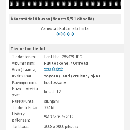
Äänestä tätä kuvaa
(äänet: 5/5 1 äänellä)
Äänestä liikuttamalla hiirtä
Tiedoston tiedot
Tiedostonimi:
Lantikka_285429.JPG
Albumin nimi:
kuutoskone.
/
Offroad
Arvo (1 ääntä):
Avainsanat:
toyota
/
land
/
cruiser
/
hj-61
Kuvaajan nimi:
kuutoskone
Kuva otettu
kevät -12
pvm:
Paikkakunta:
siilinjärvi
Tiedostokoko:
334 kt
Lisätty
%13.%05.%2012
galleriaan:
Tarkkuus:
3008 x 2000 pikseliä