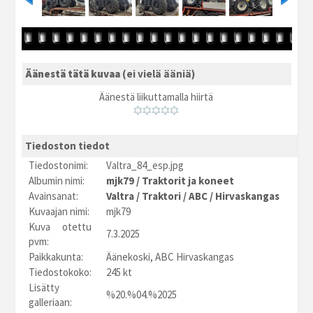
Äänestä tätä kuvaa
(ei vielä ääniä)
Äänestä liikuttamalla hiirtä
Tiedoston tiedot
Tiedostonimi:
Valtra_84_esp.jpg
Albumin nimi:
mjk79
/
Traktorit ja koneet
Avainsanat:
Valtra
/
Traktori
/
ABC
/
Hirvaskangas
Kuvaajan nimi:
mjk79
Kuva otettu
7.3.2025
pvm:
Paikkakunta:
Äänekoski, ABC Hirvaskangas
Tiedostokoko:
245 kt
Lisätty
%20.%04.%2025
galleriaan: