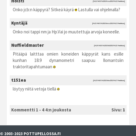
Holsti
[%22.%08.%2010 ksu2010 %22:%elokuu]
Onko jcb:n käppyrä? Sitkeä käyrä
Lastulla vai ohjelmalla?
Kyntäjä
[%23.%08.%2010 kma2010 %13:%elokuu]
Onko noi tappi nm ja Hp.Vai jo muutettuja arvoja koneelle.
Nuffieldmaster
[%24.%08.%2010 kti2010 %21:%elokuu]
Pitääpä laitttaa omien koneiden käppyrät kans esille
kunhan 18.9 dynamometri saapuu Ilomantsiin
traktoritapahtumaan
t151ea
[%25.%08.%2010 kke2010 %17:%elokuu]
löytyy niitä vetoja tiellä
Kommentti 1 - 4 4:n joukosta
Sivu:
1
© 2003-2023 POTTUPELLOSSA.FI