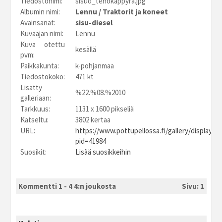
Tiedostonimi:
sisud_tehokappyra.jpg
Albumin nimi:
Lennu
/
Traktorit ja koneet
Avainsanat:
sisu-diesel
Kuvaajan nimi:
Lennu
Kuva otettu
kesällä
pvm:
Paikkakunta:
k-pohjanmaa
Tiedostokoko:
471 kt
Lisätty
%22.%08.%2010
galleriaan:
Tarkkuus:
1131 x 1600 pikseliä
Katseltu:
3802 kertaa
URL:
https://www.pottupellossa.fi/gallery/displayim
pid=41984
Suosikit:
Lisää suosikkeihin
Kommentti 1 - 4 4:n joukosta
Sivu:
1