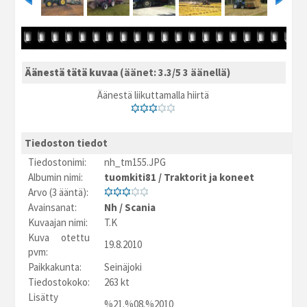
Äänestä tätä kuvaa
(äänet: 3.3/5 3 äänellä)
Äänestä liikuttamalla hiirtä
Tiedoston tiedot
Tiedostonimi:
nh_tm155.JPG
Albumin nimi:
tuomkiti81
/
Traktorit ja koneet
Arvo (3 ääntä):
Avainsanat:
Nh
/
Scania
Kuvaajan nimi:
T.K
Kuva otettu
19.8.2010
pvm:
Paikkakunta:
Seinäjoki
Tiedostokoko:
263 kt
Lisätty
%21.%08.%2010