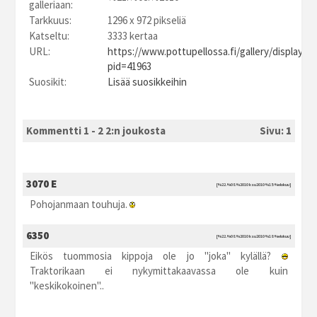
galleriaan:
Tarkkuus:
1296 x 972 pikseliä
Katseltu:
3333 kertaa
URL:
https://www.pottupellossa.fi/gallery/displayim
pid=41963
Suosikit:
Lisää suosikkeihin
Kommentti 1 - 2 2:n joukosta
Sivu:
1
3070 E
[%22.%08.%2010 ksu2010 %15:%elokuu]
Pohojanmaan touhuja.
6350
[%22.%08.%2010 ksu2010 %18:%elokuu]
Eikös tuommosia kippoja ole jo "joka" kylällä?
Traktorikaan ei nykymittakaavassa ole kuin
"keskikokoinen"..