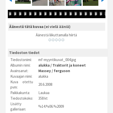
Äänestä tätä kuvaa
(ei vielä ääniä)
Äänestä liikuttamalla hiirtä
Tiedoston tiedot
Tiedostonimi:
mf-myyntikuvat_004.jpg
Albumin nimi:
alukka
/
Traktorit ja koneet
Avainsanat:
Massey
/
ferguson
Kuvaajan nimi:
alukka
Kuva otettu
20.6.2008
pvm:
Paikkakunta:
Laukaa
Tiedostokoko:
358 kt
Lisätty
%14.%06.%2009
galleriaan: