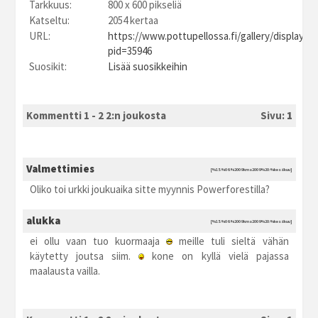
Tarkkuus:
800 x 600 pikseliä
Katseltu:
2054 kertaa
URL:
https://www.pottupellossa.fi/gallery/displayim
pid=35946
Suosikit:
Lisää suosikkeihin
Kommentti 1 - 2 2:n joukosta
Sivu:
1
Valmettimies
[%15.%06.%2009 kma2009 %20:%kesäkuu]
Oliko toi urkki joukuaika sitte myynnis Powerforestilla?
alukka
[%15.%06.%2009 kma2009 %20:%kesäkuu]
ei ollu vaan tuo kuormaaja
meille tuli sieltä vähän
käytetty joutsa siim.
kone on kyllä vielä pajassa
maalausta vailla.