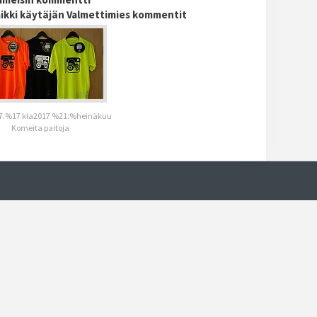
aikki käytäjän Valmettimies kommentit
.%17 kla2017 %21:%heinäkuu
Komeita paitoja