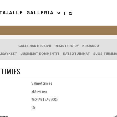
TAJALLE
GALLERIA
GALLERIAN ETUSIVU
REKISTERÖIDY
KIRJAUDU
LISÄYKSET
UUSIMMAT KOMMENTIT
KATSOTUIMMAT
SUOSITUIMMA
TTIMIES
Valmettimies
aktiivinen
%04.%12.%2005
15
dosto
V