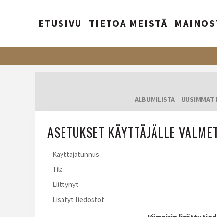
ETUSIVU
TIETOA MEISTÄ
MAINOS
ALBUMILISTA
UUSIMMAT 
ASETUKSET KÄYTTÄJÄLLE VALME
Käyttäjätunnus
Tila
Liittynyt
Lisätyt tiedostot
Viimeisin lisätty tie