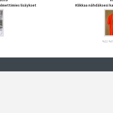
almettimies lisäykset
Klikkaa nähdäksesi k
%22.%07