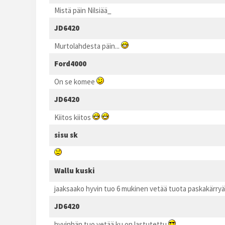
Mistä päin Nilsiää_
JD6420
Murtolahdesta päin...
Ford4000
On se komee
JD6420
Kiitos kiitos
sisu sk
Wallu kuski
jaaksaako hyvin tuo 6 mukinen vetää tuota paskakärryä 
JD6420
hyvinhän tuo vetää ku on lastutettu