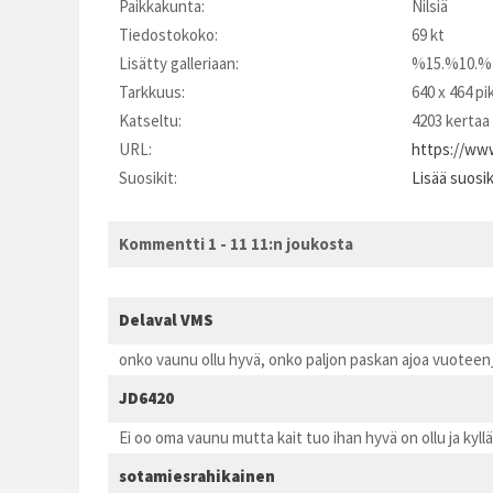
Paikkakunta:
Nilsiä
Tiedostokoko:
69 kt
Lisätty galleriaan:
%15.%10.%
Tarkkuus:
640 x 464 pi
Katseltu:
4203 kertaa
URL:
https://www
Suosikit:
Lisää suosi
Kommentti 1 - 11 11:n joukosta
Delaval VMS
onko vaunu ollu hyvä, onko paljon paskan ajoa vuoteen
JD6420
Ei oo oma vaunu mutta kait tuo ihan hyvä on ollu ja kyll
sotamiesrahikainen