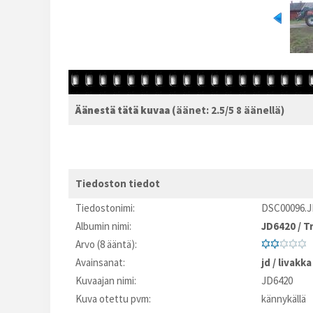
Äänestä tätä kuvaa
(äänet: 2.5/5 8 äänellä)
Tiedoston tiedot
Tiedostonimi:
DSC00096.
Albumin nimi:
JD6420
/
Tr
Arvo (8 ääntä):
Avainsanat:
jd
/
livakka
Kuvaajan nimi:
JD6420
Kuva otettu pvm:
kännykällä