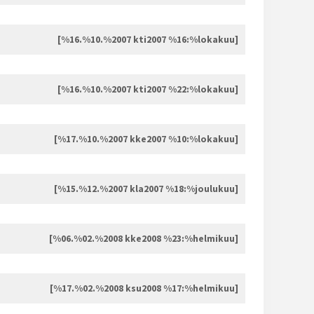
[%16.%10.%2007 kti2007 %16:%lokakuu]
[%16.%10.%2007 kti2007 %22:%lokakuu]
[%17.%10.%2007 kke2007 %10:%lokakuu]
[%15.%12.%2007 kla2007 %18:%joulukuu]
[%06.%02.%2008 kke2008 %23:%helmikuu]
[%17.%02.%2008 ksu2008 %17:%helmikuu]