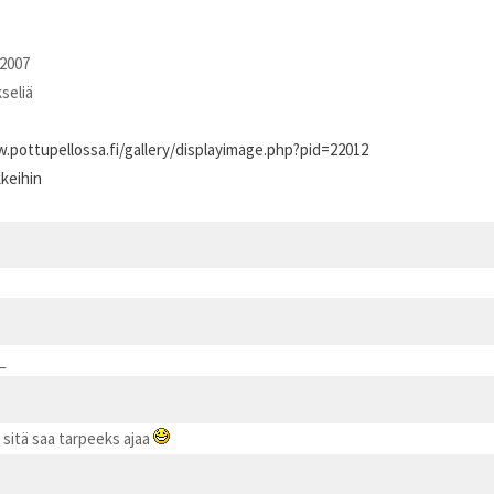
2007
kseliä
.pottupellossa.fi/gallery/displayimage.php?pid=22012
kkeihin
_
ä sitä saa tarpeeks ajaa