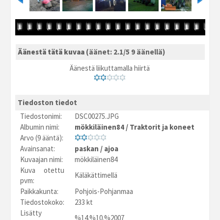
Äänestä tätä kuvaa
(äänet: 2.1/5 9 äänellä)
Äänestä liikuttamalla hiirtä
Tiedoston tiedot
Tiedostonimi:
DSC00275.JPG
Albumin nimi:
mökkiläinen84
/
Traktorit ja koneet
Arvo (9 ääntä):
Avainsanat:
paskan
/
ajoa
Kuvaajan nimi:
mökkiläinen84
Kuva otettu
Käläkättimellä
pvm:
Paikkakunta:
Pohjois-Pohjanmaa
Tiedostokoko:
233 kt
Lisätty
%14.%10.%2007