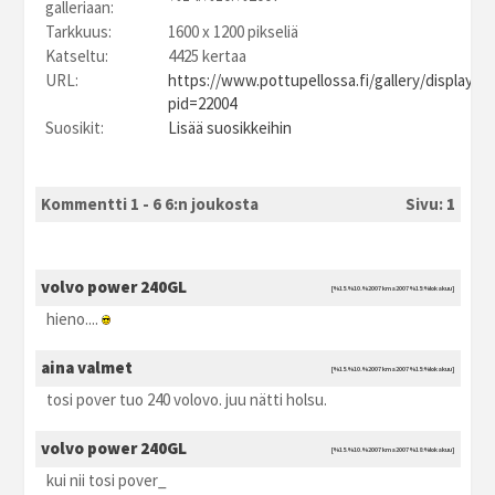
galleriaan:
Tarkkuus:
1600 x 1200 pikseliä
Katseltu:
4425 kertaa
URL:
https://www.pottupellossa.fi/gallery/displayim
pid=22004
Suosikit:
Lisää suosikkeihin
Kommentti 1 - 6 6:n joukosta
Sivu:
1
volvo power 240GL
[%15.%10.%2007 kma2007 %15:%lokakuu]
hieno....
aina valmet
[%15.%10.%2007 kma2007 %15:%lokakuu]
tosi pover tuo 240 volovo. juu nätti holsu.
volvo power 240GL
[%15.%10.%2007 kma2007 %18:%lokakuu]
kui nii tosi pover_