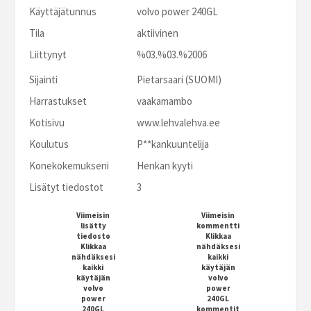
Käyttäjätunnus
volvo power 240GL
Tila
aktiivinen
Liittynyt
%03.%03.%2006
Sijainti
Pietarsaari (SUOMI)
Harrastukset
vaakamambo
Kotisivu
www.lehvalehva.ee
Koulutus
P**kankuuntelija
Konekokemukseni
Henkan kyyti
Lisätyt tiedostot
3
Viimeisin
Viimeisin
lisätty
kommentti
tiedosto
Klikkaa
Klikkaa
nähdäksesi
nähdäksesi
kaikki
kaikki
käytäjän
käytäjän
volvo
volvo
power
power
240GL
240GL
kommentit