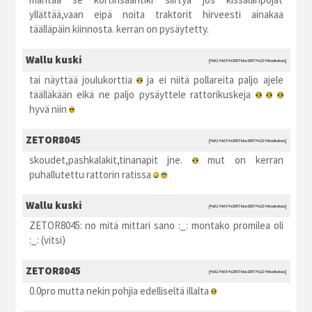
yllättää,vaan eipä noita traktorit hirveesti ainakaa
täälläpäin kiinnosta. kerran on pysäytetty.
Wallu kuski
[%02.%05.%2007 kke2007 %22:%toukokuu]
tai näyttää joulukorttia
ja ei niitä pollareita paljo ajele
täälläkään eikä ne paljo pysäyttele rattorikuskeja
hyvä niin
ZETOR8045
[%02.%05.%2007 kke2007 %22:%toukokuu]
skoudet,pashkalakit,tinanapit jne.
mut on kerran
puhallutettu rattorin ratissa
Wallu kuski
[%02.%05.%2007 kke2007 %22:%toukokuu]
ZETOR8045: no mitä mittari sano :_: montako promilea oli
:_: (vitsi)
ZETOR8045
[%02.%05.%2007 kke2007 %22:%toukokuu]
0.0pro mutta nekin pohjia edelliseltä illalta