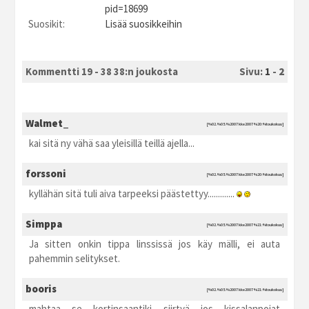
pid=18699
Suosikit:
Lisää suosikkeihin
Kommentti 19 - 38 38:n joukosta
Sivu:
1
-
2
Walmet_
[%02.%05.%2007 kke2007 %20:%toukokuu]
kai sitä ny vähä saa yleisillä teillä ajella...
forssoni
[%02.%05.%2007 kke2007 %20:%toukokuu]
kyllähän sitä tuli aiva tarpeeksi päästettyy.............
Simppa
[%02.%05.%2007 kke2007 %21:%toukokuu]
Ja sitten onkin tippa linssissä jos käy mälli, ei auta
pahemmin selitykset.
booris
[%02.%05.%2007 kke2007 %21:%toukokuu]
mahtaa se kortinsaantiki siirtyä jos kissalanpojat