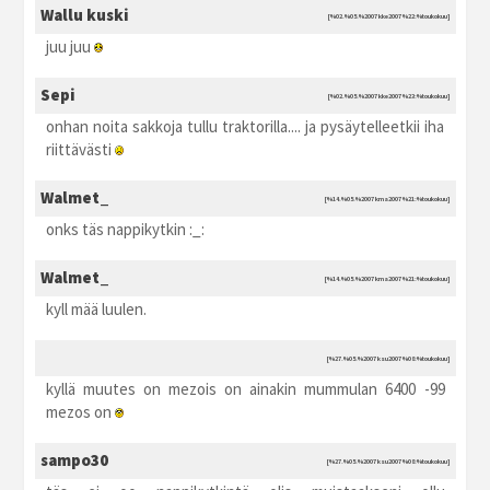
Wallu kuski
[%02.%05.%2007 kke2007 %22:%toukokuu]
juu juu
Sepi
[%02.%05.%2007 kke2007 %23:%toukokuu]
onhan noita sakkoja tullu traktorilla.... ja pysäytelleetkii iha
riittävästi
Walmet_
[%14.%05.%2007 kma2007 %21:%toukokuu]
onks täs nappikytkin :_:
Walmet_
[%14.%05.%2007 kma2007 %21:%toukokuu]
kyll mää luulen.
[%27.%05.%2007 ksu2007 %08:%toukokuu]
kyllä muutes on mezois on ainakin mummulan 6400 -99
mezos on
sampo30
[%27.%05.%2007 ksu2007 %08:%toukokuu]