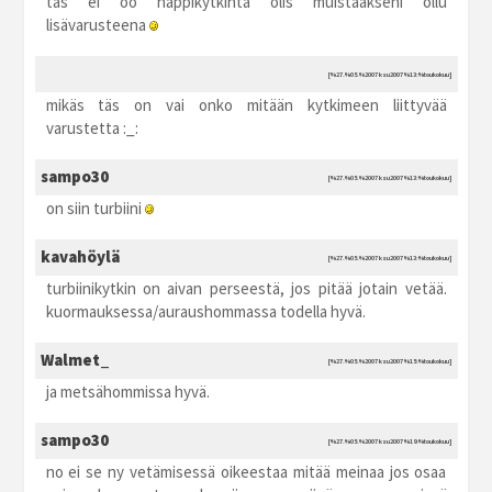
täs ei oo nappikytkintä olis muistaakseni ollu
lisävarusteena
[%27.%05.%2007 ksu2007 %13:%toukokuu]
mikäs täs on vai onko mitään kytkimeen liittyvää
varustetta :_:
sampo30
[%27.%05.%2007 ksu2007 %13:%toukokuu]
on siin turbiini
kavahöylä
[%27.%05.%2007 ksu2007 %13:%toukokuu]
turbiinikytkin on aivan perseestä, jos pitää jotain vetää.
kuormauksessa/auraushommassa todella hyvä.
Walmet_
[%27.%05.%2007 ksu2007 %15:%toukokuu]
ja metsähommissa hyvä.
sampo30
[%27.%05.%2007 ksu2007 %19:%toukokuu]
no ei se ny vetämisessä oikeestaa mitää meinaa jos osaa