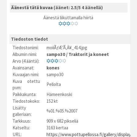
Äänestä tätä kuvaa
(äänet: 2.5/5 4 äänellä)
Äänestä liikuttamalla hiirtä
Tiedoston tiedot
Tiedostonimi:
moiiÃƒÆ’Ã‚Â¥_414.jpg
Albumin nimi:
sampo30
/
Traktorit ja koneet
Arvo (4 ääntä):
Avainsanat:
kones
Kuvaajan nimi:
sampo30
Kuva otettu
Pellolta
pvm:
Paikkakunta:
Hämeenkoski
Tiedostokoko:
152 kt
Lisätty
%01.%05.%2007
galleriaan:
Tarkkuus:
909 x 682 pikseliä
Katseltu:
3163 kertaa
URL:
https://www.pottupellossa.fi/gallery/displayim