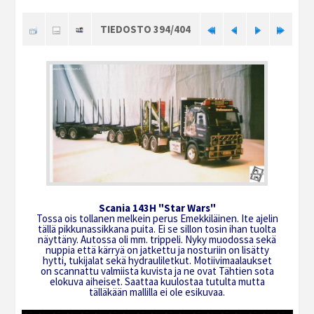
TIEDOSTO 394/404
Scania 143H "Star Wars"
Tossa ois tollanen melkein perus Emekkiläinen. Ite ajelin
tällä pikkunassikkana puita. Ei se sillon tosin ihan tuolta
näyttäny. Autossa oli mm. trippeli. Nyky muodossa sekä
nuppia että kärryä on jatkettu ja nosturiin on lisätty
hytti, tukijalat sekä hydrauliletkut. Motiivimaalaukset
on scannattu valmiista kuvista ja ne ovat Tähtien sota
elokuva aiheiset. Saattaa kuulostaa tutulta mutta
tälläkään mallilla ei ole esikuvaa.