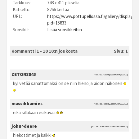
Tarkkuus:
748 x 411 pikseliä
Katseltu:
8266 kertaa
URL:
https://www.pottupellossa.fi/gallery/displayim
pid=15833
Suosikit:
Lisää suosikkeihin
Kommentti 1 - 10 10:n joukosta
Sivu:
1
ZETOR8045
[%08.%12.%2006 kpe2006 %00:%joulukuu]
kyl vetää sanattomaksi on se niin hieno ja aidon näkönen
massikkamies
[%08.%12.%2006 kpe2006 %08:%joulukuu]
eikä silläkään esikuvaa
john^deere
[%22.%01.%2007 kma2007 %19:%tammikuu]
hiekottimet ja kaikki