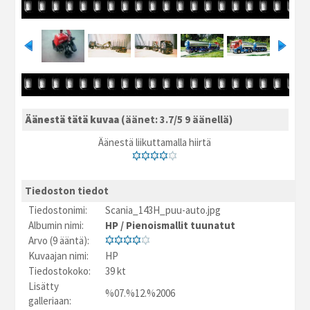
Äänestä tätä kuvaa
(äänet: 3.7/5 9 äänellä)
Äänestä liikuttamalla hiirtä
Tiedoston tiedot
Tiedostonimi:
Scania_143H_puu-auto.jpg
Albumin nimi:
HP
/
Pienoismallit tuunatut
Arvo (9 ääntä):
Kuvaajan nimi:
HP
Tiedostokoko:
39 kt
Lisätty
%07.%12.%2006
galleriaan: