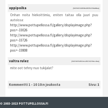
oppipoika
[%09.%04.%2009 kto2009 %19:%huhtikuu]
Onhan noita hiekoittimia, eniten taitaa olla juuri puu
autoissa:
http://www.pottupellossa.fi/gallery/displayimage.php?
pos=-33026
http://www.pottupellossa.fi/gallery/displayimage.php?
pos=-33726
http://www.pottupellossa.fi/gallery/displayimage.php?
pos=-33808
valtra rulez
[%20.%06.%2011 kma2011 %23:%kesäkuu]
mite oot tehny nuo tukijalat?
Kommentti 1 - 10 10:n joukosta
Sivu:
1
© 2003-2023 POTTUPELLOSSA.FI