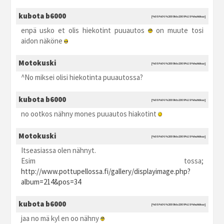
kubota b6000
[%09.%04.%2009 kto2009 %19:%huhtikuu]
enpä usko et olis hiekotint puuautos
on muute tosi
aidon näköne
Motokuski
[%09.%04.%2009 kto2009 %19:%huhtikuu]
^No miksei olisi hiekotinta puuautossa?
kubota b6000
[%09.%04.%2009 kto2009 %19:%huhtikuu]
no ootkos nähny mones puuautos hiakotint
Motokuski
[%09.%04.%2009 kto2009 %19:%huhtikuu]
Itseasiassa olen nähnyt.
Esim tossa;
http://www.pottupellossa.fi/gallery/displayimage.php?
album=214&pos=34
kubota b6000
[%09.%04.%2009 kto2009 %19:%huhtikuu]
jaa no mä kyl en oo nähny