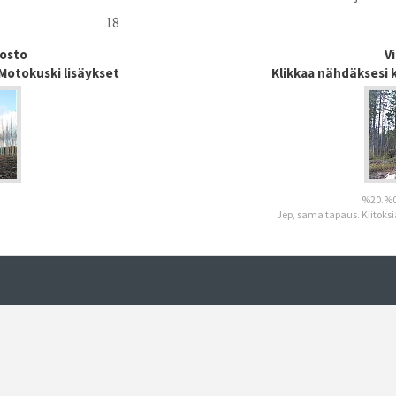
18
dosto
V
 Motokuski lisäykset
Klikkaa nähdäksesi 
%20.%0
Jep, sama tapaus. Kiitoksi