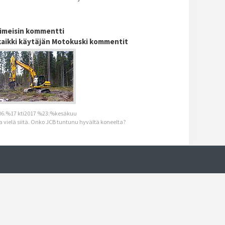
iimeisin kommentti
kaikki käytäjän Motokuski kommentit
6.%17 kti2017 %23:%kesäkuu
a vielä siitä. Onko JCB tuntunu hyvältä koneelta?