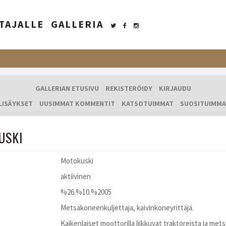
TAJALLE
GALLERIA
GALLERIAN ETUSIVU
REKISTERÖIDY
KIRJAUDU
LISÄYKSET
UUSIMMAT KOMMENTIT
KATSOTUIMMAT
SUOSITUIMMA
USKI
Motokuski
aktiivinen
%26.%10.%2005
Metsäkoneenkuljettaja, kaivinkoneyrittäjä.
Kaikenlaiset moottorilla liikkuvat traktoreista ja mets