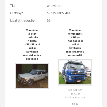
Tila
aktiivinen
Liittynyt
%29.%08.%2006
Lisätyt tiedostot
56
Viimeisin
Viimeisin
lisätty
kommentti
tiedosto
Klikkaa
Klikkaa
nähdäksesi
nähdäksesi
kaikki
kaikki
käytäjän
käytäjän
massikkamies
massikkamies
kommentit
lisäykset
%12.%11.%10
kpe2010
%18:%marraskuu
sinne