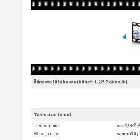
Äänestä tätä kuvaa
(äänet: 1.2/5 7 äänellä)
Tiedoston tiedot
Tiedostonimi:
moiiÃƒÆ’Ã‚Â
Albumin nimi:
sampo30
/