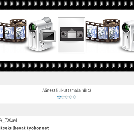
Äänestä liikuttamalla hiirtä
¥_730.avi
Itsekulkevat työkoneet