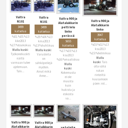
Valtra
Valtra
Valtra 900 ja
Valtra 900 ja
N101
N101
Alatalakkarin
Alatalkkarin
3499
3499
pelti lelu
linko
katselua
katselua
linko
3947
perässä
%01.%05.%13
%29.%04.%13
katselua
kke2013
kma2013
5655
%03.%02.%13
%17:%toukokuu
%13:%huhtikuu
katselua
ksu2013
Wallu kuski
:
Wallu kuski
:
%17.%03.%13
%15:%helmikuu
Työkonekuskti
Varusteita
ksu2013
Wallu
näillä
on
%16:%maaliskuu
kuski
: Tais
varmaan tulee
sähköpeilejä
Wallu
olla vähä
ajelemaan.
myöten.
kuski
:
rukan
Talv...
Ainut mikä
Kokemusta
rinteiltä
ihme...
ei ole
kuusamoon
muusta
päen :rol...
kuin
hukista ja
eskosta
va...
Valtra 900 ja
Valtra 900 ja
Alatalkkarin
Alatalkkarin
vetolaite