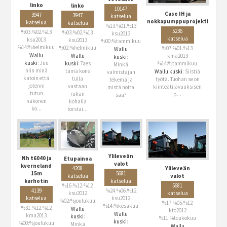
linko
linko
10147
Case IH ja
3947
3947
katselua
nokkapumppuprojekti
katselua
katselua
%13.%01.%13
5236
%03.%02.%13
%03.%02.%13
ksu2013
katselua
ksu2013
ksu2013
%00:%tammikuu
%14:%helmikuu
%02:%helmikuu
%07.%01.%13
Wallu
Wallu
Wallu
kma2013
kuski
:
kuski
: Juu
kuski
: Taes
%14:%tammikuu
Minkä
niin minä
tämä kone
Wallu kuski
: Siistiä
valmistajan
katoin että
tulla
työtä. Tuohan se on
tekemä ja
jotenni
vastaan
kiinteätilavuuksisen
mistä noita
tutun
rukan
p...
saa?
näkönen
kohalla
ko...
torstai...
Ylileveän
Nh t6040 ja
Etupainoa
valot
kverneland
4208
Ylileveän
15m
5681
katselua
valot
karhotin
katselua
%16.%12.%12
5681
4139
%24.%06.%12
ksu2012
katselua
katselua
ksu2012
%02:%joulukuu
%17.%05.%12
%14:%kesäkuu
%31.%12.%12
Wallu
kto2012
Wallu
kma2013
kuski
:
%11:%toukokuu
kuski
:
%00:%joulukuu
Minkä
Wallu