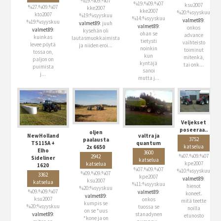
%19.%09.%07
%19.%09.%07
ksu2007
%27.%09.%07
kke2007
kke2007
%20:%syyskuu
kto2007
%19:%syyskuu
%14:%syyskuu
valmet89
:
%19:%syyskuu
valmet89
: juuh
valmet89
:
onkos
valmet89
:
kysehän oli
ohan se
advance
kuinkas
lautasmuokkaimista
tietysti
vaihteisto
levee pöytä
ja niiden eroi...
noinkin
toiminut
tossa on,
kun
mitenkä,
paljon on
kyntäjä
tai onk...
puimista
sanoi
j...
mutta j...
Veljekset
poseeraa..
oljen
NewHolland
valtra ja
3752
paalausta
TS115A +
quantum
katselua
2x 6650
Elho
3600
%07.%09.%07
2942
Sideliner
katselua
kpe2007
katselua
1620
%07.%09.%07
%10:%syyskuu
%09.%09.%07
3362
kpe2007
valmet89
:
ksu2007
katselua
%11:%syyskuu
hienot
%20:%syyskuu
%09.%09.%07
valmet89
:
koneet.
valmet89
:
ksu2007
onkos
mitä teette
kumpis se
%20:%syyskuu
tuossa se
noilla
on se *uus
valmet89
:
stanadynen
etunosto
*kone ja on