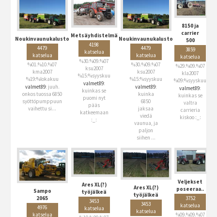
8150 ja
carrier
Metsäyhdistelmä
Noukinvaunukalusto
Noukinvaunukalusto
500
4198
4479
4479
3859
katselua
katselua
katselua
katselua
%30.%09.%07
%01.%10.%07
%30.%09.%07
%29.%09.%07
ksu2007
kma2007
ksu2007
kla2007
%15:%syyskuu
%19:%lokakuu
%15:%syyskuu
%09:%syyskuu
valmet89
:
valmet89
: juuh.
valmet89
:
valmet89
:
kuinkas se
onkos tuossa 6850
kuinka
kuinkas se
puomi nyt
syöttöpumppuun
6850
valtra
pääs
vaihettu si...
jaksaa
carrieria
katkeemaan
viedä
kiskoo :_:
:_:
vaunua, ja
paljon
siihen ...
Veljekset
Ares XL(?)
Ares XL(?)
poseeraa..
Sampo
työjälkeä
työjälkeä
3752
2065
3453
3453
katselua
4976
katselua
katselua
%09.%09.%07
katselua