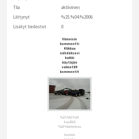
Tila
aktiivinen
Liittynyt
%25.%04.%2006
Lisätyt tiedostot
0
Viimeisin
kommentti
Klikkaa
nähdäksesi
kaikki
käytäjän
valmet89
kommentit
%23.%02.%14
ksu2014
%18:%helmikuu
kunnon